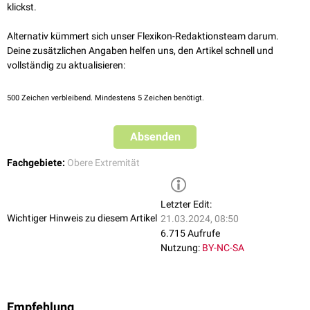
centrales
, den
Nodi lymphatici axillares apicales
und den
Nodi lymphatici
klickst.
cervicales laterales profundi
geleitet.
Alternativ kümmert sich unser Flexikon-Redaktionsteam darum.
Deine zusätzlichen Angaben helfen uns, den Artikel schnell und
vollständig zu aktualisieren:
500
Zeichen verbleibend. Mindestens 5 Zeichen benötigt.
Absenden
Fachgebiete:
Obere Extremität
Letzter Edit:
Wichtiger Hinweis zu diesem Artikel
21.03.2024, 08:50
6.715 Aufrufe
Nutzung:
BY-NC-SA
Empfehlung