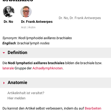
Dr. No, Dr. Frank Antwerpes
Dr. No
Dr. Frank Antwerpes
Arzt | Ärztin
Synonym: Nodi lymphoidei axillares brachiales
Englisch
: brachial lymph nodes
Definition
Die
Nodi lymphatici axillares brachiales
bilden die brachiale bzw.
laterale
Gruppe der
Achsellymphknoten
.
Anatomie
Die Nodi lymphatici axillares brachiales bestehen aus 4 bis 6
Artikelinhalt ist veraltet?
Lymphknoten
, die
medial
und
posterior
der
Vena axillaris
angeordnet
Hier melden
sind. Sie empfangen den überwiegenden Anteil der
Lymphe
des
Arms
.
Von hier aus wird die Lymphe weiter zu den
Nodi lymphatici axillares
Du kannst den Artikel selbst verbessern, indem du auf
Bearbeiten