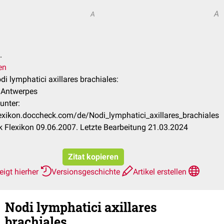
A
A
.
en
odi lymphatici axillares brachiales:
k Antwerpes
unter:
lexikon.doccheck.com/de/Nodi_lymphatici_axillares_brachiales
 Flexikon 09.06.2007. Letzte Bearbeitung 21.03.2024
Zitat kopieren
eigt hierher
Versionsgeschichte
Artikel erstellen
Nodi lymphatici axillares
brachiales