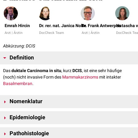
Emrah Hircin
Dr. rer. nat. Janica Nolte
Dr. Frank Antwerpes
Natascha v
Arzt | Ärztin
DocCheck Team
Arzt | Ärztin
DocCheck Te
Abkürzung: DCIS
Definition
Das
duktale Carcinoma in situ
, kurz
DCIS
, ist eine sehr häufige
(noch) nicht invasive Form des
Mammakarzinoms
mit intakter
Basalmembran
.
Nomenklatur
Neben der Bezeichnung "DCIS" wird in der Pathologie auch der Begriff
Epidemiologie
"
Duktale intraepitheliale Neoplasie
" (DIN) verwendet.
Etwa 20 % aller
Mammakarzinome
sind DCIS, wobei der
Pathohistologie
Häufigkeitsgipfel
zwischen dem 55. und 65. Lebensjahr liegt. Die