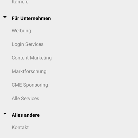
Karriere
Für Unternehmen
Werbung
Login Services
Content Marketing
Marktforschung
HE-Färbung eines duktalen Carcinoma in situ Grad III mit Mikrokalk und
Komedonekrosen.
CME-Sponsoring
Alle Services
Alles andere
Kontakt