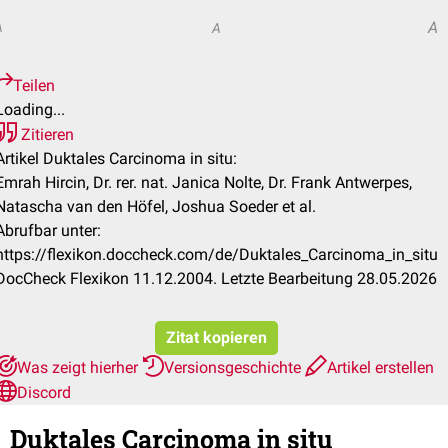
A
A
A
Teilen
Loading...
Zitieren
Artikel Duktales Carcinoma in situ:
Emrah Hircin, Dr. rer. nat. Janica Nolte, Dr. Frank Antwerpes,
Natascha van den Höfel, Joshua Soeder et al.
Abrufbar unter:
https://flexikon.doccheck.com/de/Duktales_Carcinoma_in_situ
DocCheck Flexikon 11.12.2004. Letzte Bearbeitung 28.05.2026
Zitat kopieren
Was zeigt hierher
Versionsgeschichte
Artikel erstellen
Discord
Duktales Carcinoma in situ