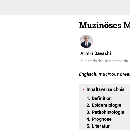
Muzinöses 
Armin Davachi
Student/in der Humanmedizin
Englisch
: mucinous brea
Inhaltsverzeichnis
1
Definition
2
Epidemiologie
3
Pathohistologie
4
Prognose
5
Literatur