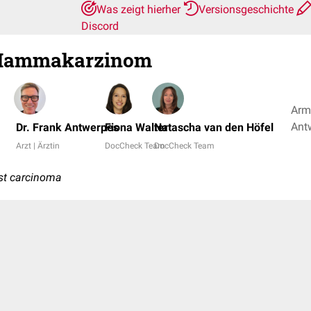
Was zeigt hierher
Versionsgeschichte
Discord
Mammakarzinom
Armi
Dr. Frank Antwerpes
Fiona Walter
Natascha van den Höfel
Arzt | Ärztin
DocCheck Team
DocCheck Team
st carcinoma