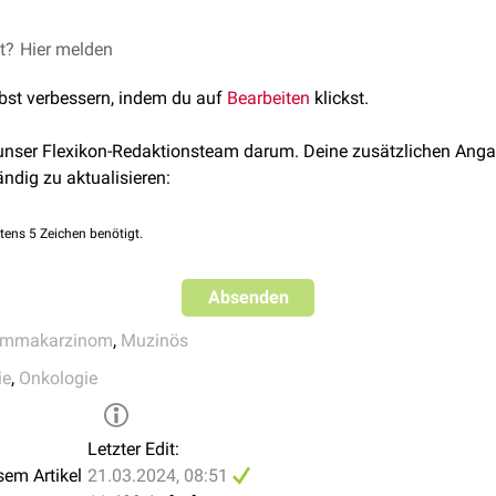
äre S3-Leitlinie für die Früherkennung, Diagnostik, Therapie und
Kurzversion 4.3 – Juni 2021; AWMF-Registernummer: 032-045
et?
an Ahmad: Mucinous Breast Carcinoma, NIH, last update: Februa
Hier melden
lbst verbessern, indem du auf
Bearbeiten
klickst.
 unser Flexikon-Redaktionsteam darum. Deine zusätzlichen Anga
ändig zu aktualisieren:
tens 5 Zeichen benötigt.
Absenden
mmakarzinom
,
Muzinös
ie
,
Onkologie
Letzter Edit:
sem Artikel
21.03.2024, 08:51