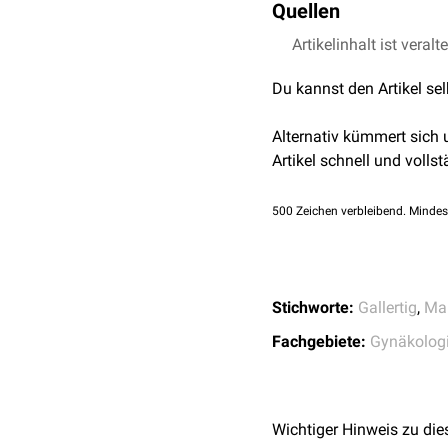
Quellen
AWMF;
Interdisziplin
Mammakarzinoms
Artikelinhalt ist veralt
↑
Faten Limaiem; Far
am 26.4.2023
Du kannst den Artikel se
Alternativ kümmert sich
Artikel schnell und vollst
500
Zeichen verbleibend. Mindes
Stichworte:
Gallertig
,
Ma
Fachgebiete:
Gynäkolog
Wichtiger Hinweis zu die