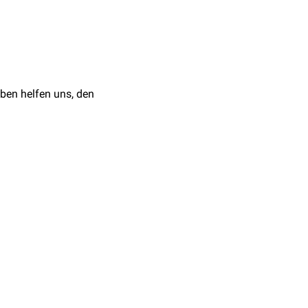
 Nachsorge des
OL
ry 12, 2023, abgerufen
ben helfen uns, den