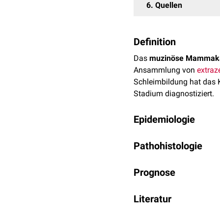
6
Quellen
Definition
Das
muzinöse Mammak
Ansammlung von
extraz
Schleimbildung hat das K
Stadium diagnostiziert.
Epidemiologie
Das muzinöse Mammakarzin
Pathohistologie
[
1
]
Mammakarzinome.
Das muzinöse Mammakarzi
Prognose
Schnittfläche
makroskop
Überexpression
oder
Gen
Der Tumor hat im Allgeme
muzinöse und gemischte 
Literatur
Lymphknotenmetastase
Höfler et al. Lehrbuch