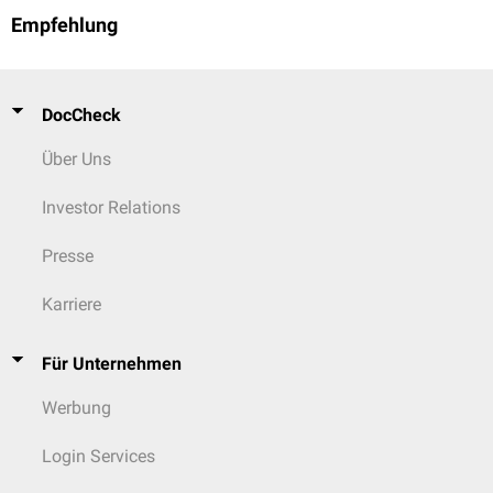
Empfehlung
DocCheck
Über Uns
Investor Relations
Presse
Karriere
Für Unternehmen
Werbung
Login Services