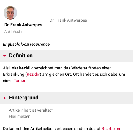
Dr. Frank Antwerpes
Dr. Frank Antwerpes
Arzt | Ärztin
Englisch
: local recurrence
Definition
Als
Lokalrezidiv
bezeichnet man das Wiederauftreten einer
Erkrankung (
Rezidiv
) am gleichen Ort. Oft handelt es sich dabei um
einen
Tumor
.
Hintergrund
Lokalrezidive treten zum Beispiel auf, wenn es bei einer chirurgischen
Artikelinhalt ist veraltet?
Tumorentfernung nicht gelungen ist, den Tumor vollständig im Gesunden
Hier melden
zu beseitigen. Die verbleibenden
Tumorzellen
können sich dann
vermehren und zu einem Rezidiv im Bereich des Schnittrands bzw. der
Du kannst den Artikel selbst verbessern, indem du auf
Bearbeiten
Entnahmestelle führen.