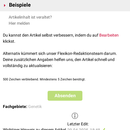
Beispiele
Zu den physikalischen Mutagenen gehört energiereiche Strahlung wie
Artikelinhalt ist veraltet?
UV-Licht
,
Röntgenstrahlung
,
radioaktive Strahlung
,
Neutronenstrahlung
Hier melden
oder
Höhenstrahlung
.
Du kannst den Artikel selbst verbessern, indem du auf
Bearbeiten
klickst.
Alternativ kümmert sich unser Flexikon-Redaktionsteam darum.
Deine zusätzlichen Angaben helfen uns, den Artikel schnell und
vollständig zu aktualisieren:
500
Zeichen verbleibend. Mindestens 5 Zeichen benötigt.
Absenden
Fachgebiete:
Genetik
Letzter Edit:
Wichtiger Hinweis zu diesem Artikel