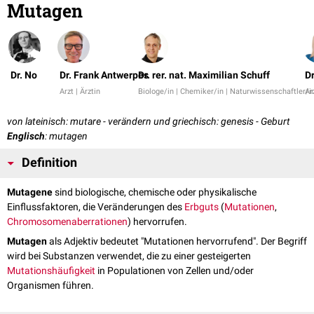
Mutagen
Dr. No
Dr. Frank Antwerpes
Dr. rer. nat. Maximilian Schuff
D
Arzt | Ärztin
Biologe/in | Chemiker/in | Naturwissenschaftler/i
Ar
von lateinisch: mutare - verändern und griechisch: genesis - Geburt
Englisch
: mutagen
Definition
Mutagene
sind biologische, chemische oder physikalische
Einflussfaktoren, die Veränderungen des
Erbguts
(
Mutationen
,
Chromosomenaberrationen
) hervorrufen.
Mutagen
als Adjektiv bedeutet "Mutationen hervorrufend". Der Begriff
wird bei Substanzen verwendet, die zu einer gesteigerten
Mutationshäufigkeit
in Populationen von Zellen und/oder
Organismen führen.