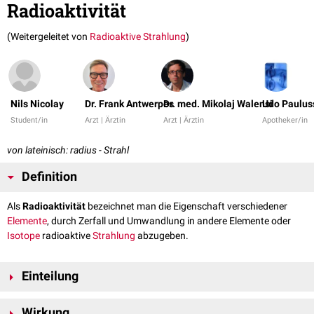
Radioaktivität
(Weitergeleitet von
Radioaktive Strahlung
)
Nils Nicolay
Dr. Frank Antwerpes
Dr. med. Mikolaj Walensi
Udo Paulus
Student/in
Arzt | Ärztin
Arzt | Ärztin
Apotheker/in
von lateinisch: radius - Strahl
Definition
Als
Radioaktivität
bezeichnet man die Eigenschaft verschiedener
Elemente
, durch Zerfall und Umwandlung in andere Elemente oder
Isotope
radioaktive
Strahlung
abzugeben.
Einteilung
Diese lässt sich je nach physikalischen Eigenschaften charakterisieren:
Wirkung