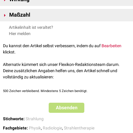
Alphastrahlung
: Abgabe von zwei
Protonen
und zwei
Neutronen
aus
dem
Atomkern
Radioaktivität kann auf unterschiedlichen Wegen auf Lebewesen
Betastrahlung
Maßzahl
: Abgabe von beim Kernzerfall freiwerdenden
einwirken:
-
+
Elektronen
(β
-Zerfall) oder
Positronen
(β
-Zerfall)
Äußere
Strahlung
Die Radioaktivität lässt sich durch die abgeleitete
SI-Einheit
Becquerel
Gammastrahlung
: Abgabe von kurzwelliger
elektromagnetischer
Artikelinhalt ist veraltet?
Kontamination
mit radioaktiven Substanzen
quantifizieren.
Strahlung
Hier melden
Inkorporation
radioaktiver Substanzen
Du kannst den Artikel selbst verbessern, indem du auf
Bearbeiten
klickst.
Alternativ kümmert sich unser Flexikon-Redaktionsteam darum.
Deine zusätzlichen Angaben helfen uns, den Artikel schnell und
vollständig zu aktualisieren:
500
Zeichen verbleibend. Mindestens 5 Zeichen benötigt.
Absenden
Stichworte:
Strahlung
Fachgebiete:
Physik
,
Radiologie
,
Strahlentherapie