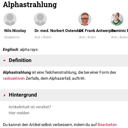
Alphastrahlung
Nils Nicolay
Dr. med. Norbert Ostendorf
Dr. Frank Antwerpes
Dominic 
Student/in
Arzt | Ärztin
Arzt | Ärztin
Arzt | Ärztin
Englisch
: alpha rays
Definition
Alphastrahlung
ist eine Teilchenstrahlung, die bei einer Form des
radioaktiven
Zerfalls, dem Alphazerfall, auftritt.
Hintergrund
Beim Zerfall eines
Atomkerns
werden zwei
Protonen
und zwei
Neutronen
Artikelinhalt ist veraltet?
frei, die als zweifach positiv geladenes Alphateilchen einem
Heliumkern
Hier melden
entsprechen.
Alphastrahlung ist die am stärksten
ionisierende Strahlung
des
Du kannst den Artikel selbst verbessern, indem du auf
Bearbeiten