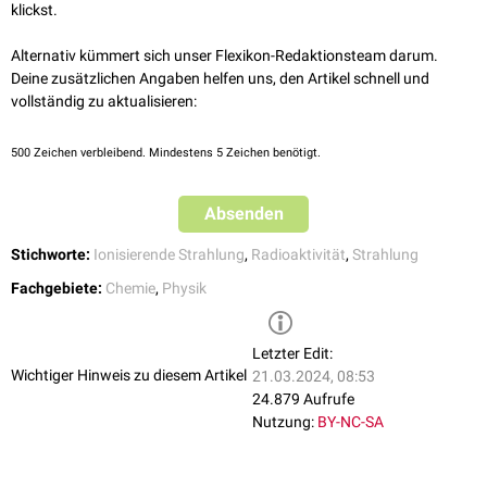
radioaktiven Zerfalls, hat allerdings eine nur minimale
klickst.
Durchdringungsfähigkeit.
Alternativ kümmert sich unser Flexikon-Redaktionsteam darum.
Die durchschnittliche
Energie
eines Alphateilchens liegt im Bereich
Deine zusätzlichen Angaben helfen uns, den Artikel schnell und
zwischen 2 bis 5
MeV
.
vollständig zu aktualisieren:
500
Zeichen verbleibend. Mindestens 5 Zeichen benötigt.
Absenden
Stichworte:
Ionisierende Strahlung
,
Radioaktivität
,
Strahlung
Fachgebiete:
Chemie
,
Physik
Letzter Edit:
Wichtiger Hinweis zu diesem Artikel
21.03.2024, 08:53
24.879 Aufrufe
Nutzung:
BY-NC-SA