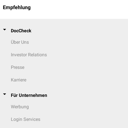
Empfehlung
DocCheck
Über Uns
Investor Relations
Presse
Karriere
Für Unternehmen
Werbung
Login Services