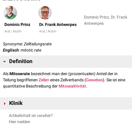
Dominic Prinz, Dr. Frank
Antwerpes
Dominic Prinz
Dr. Frank Antwerpes
Arzt | Ärztin
Arzt | Ärztin
Synonyme: Zellteilungsrate
Englisch
: mitotic rate
Definition
Als
Mitoserate
bezeichnet man den (prozentualen) Anteil der in
Teilung begriffenen
Zellen
eines Zellverbands (
Gewebes
). Sie ist eine
quantitative Beschreibung der
Mitoseaktivität
.
Klinik
Die Mitoserate dient u.a. als Kriterium zur
histopathologischen
Artikelinhalt ist veraltet?
Bestimmung des Differenzierungsgrades
maligner
Tumore
(
Grading
). Sie
Hier melden
lässt sich
mikroskopisch
in einem Gewebeschnitt des Tumors
bestimmen. Hierbei werden die in Teilung befindlichen Zellen