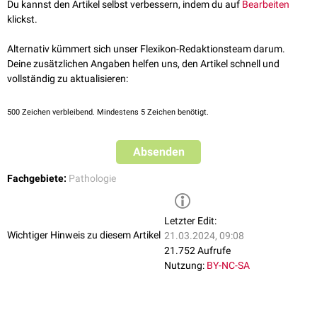
Du kannst den Artikel selbst verbessern, indem du auf
Bearbeiten
(
Mitosefiguren
) eines definierten Bereiches, z.B. eines Gesichtsfeldes bei
klickst.
definierter Vergrößerung, ausgezählt.
siehe auch:
Zellteilung
Alternativ kümmert sich unser Flexikon-Redaktionsteam darum.
Deine zusätzlichen Angaben helfen uns, den Artikel schnell und
vollständig zu aktualisieren:
500
Zeichen verbleibend. Mindestens 5 Zeichen benötigt.
Absenden
Fachgebiete:
Pathologie
Letzter Edit:
Wichtiger Hinweis zu diesem Artikel
21.03.2024, 09:08
21.752 Aufrufe
Nutzung:
BY-NC-SA