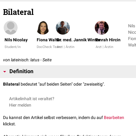
Bilateral
Nils
Nico
Fio
Nils Nicolay
Fiona Walter
Dr. med. Jannik Winter
Emrah Hircin
Wal
Student/in
DocCheck Team
Arzt | Ärztin
Arzt | Ärztin
+ 3
von lateinisch: latus - Seite
Definition
Bilateral
bedeutet "auf beiden Seiten" oder "zweiseitig".
Artikelinhalt ist veraltet?
Hier melden
Du kannst den Artikel selbst verbessern, indem du auf
Bearbeiten
klickst.