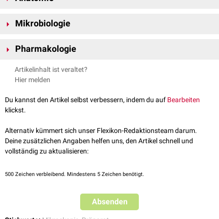
Im Studium der
Humanmedizin
werden vor allem in den Fächern der
Mikrobiologie
Anatomie Präparate verwendet. So gibt es in der
Mikroskopischen
Anatomie
meist für jeden Studenten einen Kasten mit
histologischen
In der Mikrobiologie werden Probenmaterialien oder angezüchtete
Präparaten, so genannten
Schnittpräparaten
, die unter dem
Pharmakologie
Bakterienkolonien häufig
mikroskopiert
, um eine vorläufige Diagnose
Lichtmikroskop
untersucht werden. In der
Makroskopischen Anatomie
und Erregereinordnung zu erhalten. Standardverfahren ist dabei das
In der Pharmakologie werden Präparate weiter unterteilt in:
dienen Körperspenden als Präparat, die im
Präp-Kurs
von mehreren
Artikelinhalt ist veraltet?
Grampräparat
.
Studenten unter Aufsicht eines Dozenten präpariert werden.
Monopräparate
Hier melden
Kombinationspräparate
Depotpräparate
u.v.a.
Du kannst den Artikel selbst verbessern, indem du auf
Bearbeiten
klickst.
Alternativ kümmert sich unser Flexikon-Redaktionsteam darum.
Deine zusätzlichen Angaben helfen uns, den Artikel schnell und
vollständig zu aktualisieren:
500
Zeichen verbleibend. Mindestens 5 Zeichen benötigt.
Absenden