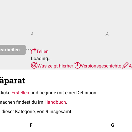
A
A
earbeiten
Teilen
Loading...
Was zeigt hierher
Versionsgeschichte
A
räparat
Klicke
Erstellen
und beginne mit einer Definition.
machen findest du im
Handbuch
.
 dieser Kategorie, von 9 insgesamt.
F
G