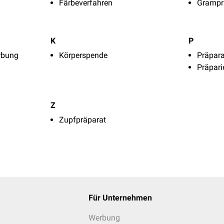
Färbeverfahren
Grampr
K
P
rbung
Körperspende
Präpara
Präpari
Z
Zupfpräparat
Für Unternehmen
Werbung