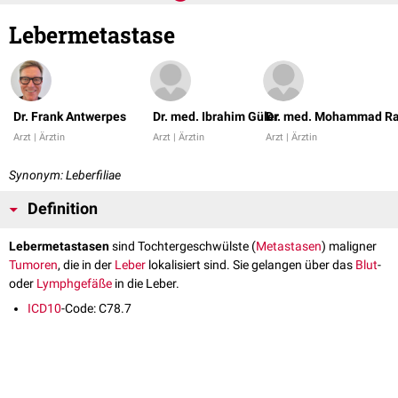
Lebermetastase
Dr. Frank Antwerpes
Dr. med. Ibrahim Güler
Dr. med. Mohammad Ra
Arzt | Ärztin
Arzt | Ärztin
Arzt | Ärztin
Synonym: Leberfiliae
Definition
Lebermetastasen
sind Tochtergeschwülste (
Metastasen
) maligner
Tumoren
, die in der
Leber
lokalisiert sind. Sie gelangen über das
Blut
-
oder
Lymphgefäße
in die Leber.
ICD10
-Code: C78.7