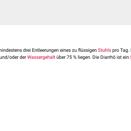
indestens drei Entleerungen eines zu flüssigen
Stuhls
pro Tag.
 und/oder der
Wassergehalt
über 75 % liegen. Die Diarrhö ist ein
kann nach verschiedenen Kriterien klassifiziert werden.
bläufe im Gastrointestinaltrakt können Diarrhöen durch viele 
e
Diarrhö
rung einer chronischen Diarrhö stellt aufgrund der Vielfalt der 
ndliche Diarrhö
r. Als diagnostische Verfahren kommen unter anderem in Frage:
oroviren
,
HIV
)