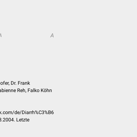
A
A
ofer, Dr. Frank
 Fabienne Reh, Falko Köhn
eck.com/de/Diarrh%C3%B6
.2004. Letzte