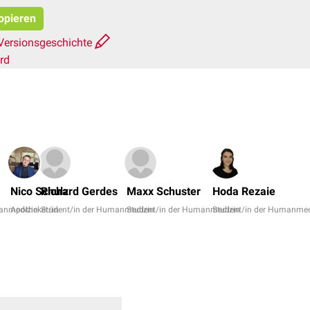
kopieren
Versionsgeschichte
rd
Nico Schulz
Richard Gerdes
Maxx Schuster
Hoda Rezaie
manmedizin
Apotheker/in
Student/in der Humanmedizin
Student/in der Humanmedizin
Student/in der Humanmed