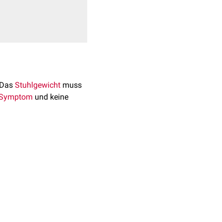
 Das
Stuhlgewicht
muss
Symptom
und keine
verschiedene Faktoren
möglichen Ursachen oft