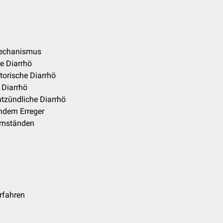
mechanismus
e Diarrhö
torische Diarrhö
 Diarrhö
ntzündliche Diarrhö
endem Erreger
tumständen
rfahren