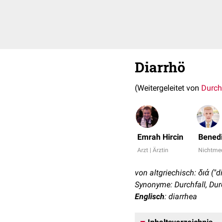
Diarrhö
(Weitergeleitet von
Durch
Emrah Hircin
Benedi
Arzt | Ärztin
Nichtmed
von altgriechisch: διά ("di
Synonyme: Durchfall, Durc
Englisch
: diarrhea