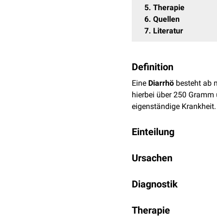
5
Therapie
6
Quellen
7
Literatur
Definition
Eine
Diarrhö
besteht ab m
hierbei über 250 Gramm
eigenständige Krankheit.
Einteilung
Das Symptom der Diarrhö 
Ursachen
...nach Verlauf
Aufgrund der komplexen A
Diagnostik
akute Diarrhö
ausgelöst werden:
akute
entzündlich
Die diagnostische Aufklä
Mikroorganismen
akute nicht-entzü
Therapie
eine Herausforderung da
Viren
(
Rotaviren
,
N