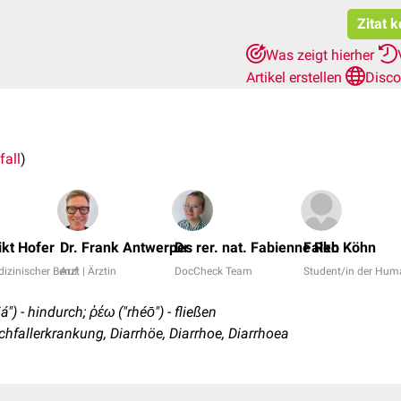
Zitat 
Was zeigt hierher
Artikel erstellen
Disco
fall
)
kt Hofer
Dr. Frank Antwerpes
Dr. rer. nat. Fabienne Reh
Falko Köhn
izinischer Beruf
Arzt | Ärztin
DocCheck Team
Student/in der Hu
á") - hindurch; ῥέω ("rhéō") - fließen
hfallerkrankung, Diarrhöe, Diarrhoe, Diarrhoea