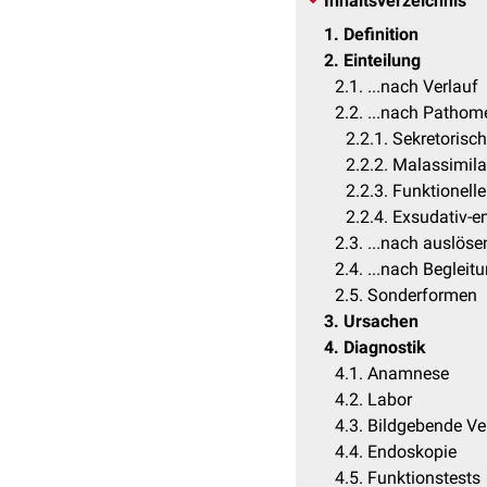
Inhaltsverzeichnis
1
Definition
2
Einteilung
2.1
...nach Verlauf
2.2
...nach Patho
2.2.1
Sekretorisch
2.2.2
Malassimila
2.2.3
Funktionelle
2.2.4
Exsudativ-e
2.3
...nach auslös
2.4
...nach Beglei
2.5
Sonderformen
3
Ursachen
4
Diagnostik
4.1
Anamnese
4.2
Labor
4.3
Bildgebende Ve
4.4
Endoskopie
4.5
Funktionstests