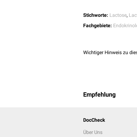
90 min
Stichworte:
Lactose
,
Lac
120 min
Fachgebiete:
Endokrinol
Wichtiger Hinweis zu die
Empfehlung
DocCheck
Über Uns