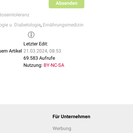
Absenden
nach Gabe
x [mg/dl]
Kap
toseintoleranz
nach Gabe
x [mg/dl]
Kap
ogie u. Diabetologie
,
Ernährungsmedizin
Letzter Edit:
sem Artikel
21.03.2024, 08:53
69.583 Aufrufe
Nutzung:
BY-NC-SA
Für Unternehmen
Werbung