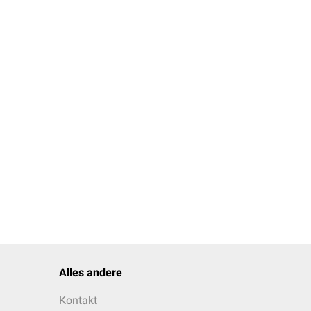
illarblut / Serum
illarblut / Serum
Alles andere
Kontakt