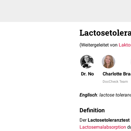
Lactosetoler
(Weitergeleitet von
Lakto
Dr. No
Charlotte Bra
DocCheck Team
Englisch
: lactose toleran
Definition
Der
Lactosetoleranztest
Lactosemalabsorption
du