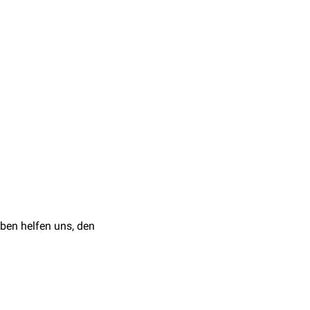
nder
2 g Laktose/kg KG
im
Kapillarblut
> 25
unden nach Lactosegabe
pilarblut / Serum
ben helfen uns, den
illarblut / Serum
illarblut / Serum