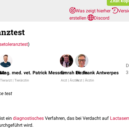
Zitat kop
Was zeigt hierher
Vers
erstellen
Discord
anztest
setoleranztest
)
D
3
atz
Mag. med. vet. Patrick Messner
Emrah Hircin
Dr. Frank Antwerpes
Tierarzt | Tierärztin
Arzt | Ärztin
Arzt | Ärztin
ce test
ist ein
diagnostisches
Verfahren, das bei Verdacht auf
Lactase
rchgeführt wird.