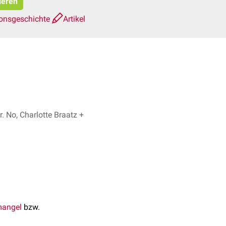
ieren
ionsgeschichte
Artikel
r. No, Charlotte Braatz +
mangel
bzw.