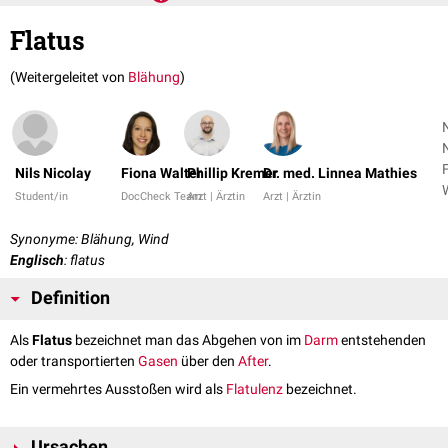
Flatus
(Weitergeleitet von
Blähung
)
N
N
Nils Nicolay
Fiona Walter
Phillip Kremer
Dr. med. Linnea Mathies
Student/in
DocCheck Team
Arzt | Ärztin
Arzt | Ärztin
Synonyme: Blähung, Wind
Englisch
: flatus
Definition
Als
Flatus
bezeichnet man das Abgehen von im
Darm
entstehenden
oder transportierten
Gasen
über den
After
.
Ein vermehrtes Ausstoßen wird als
Flatulenz
bezeichnet.
Ursachen