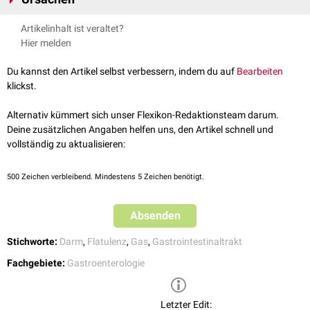
Verschlucken von Luft (
Aerophagie
)
Artikelinhalt ist veraltet?
Konsum von
Nahrungsmitteln
, die mit einer vermehrten
Hier melden
Gasproduktion einhergehen (z.B.
FODMAPs
)
Laktoseintoleranz
Du kannst den Artikel selbst verbessern, indem du auf
Bearbeiten
Intoleranzen gegenüber bestimmten Zuckermolekülen (z.B.
klickst.
Fruktoseintoleranz
und
Sorbitintoleranz
)
Krankheitsbilder, die mit einer vermehrten Gasproduktion assoziiert
Alternativ kümmert sich unser Flexikon-Redaktionsteam darum.
sind (z.B.
Zöliakie
oder
Kurzdarmsyndrom
)
Deine zusätzlichen Angaben helfen uns, den Artikel schnell und
vollständig zu aktualisieren:
500
Zeichen verbleibend. Mindestens 5 Zeichen benötigt.
Absenden
Stichworte:
Darm
,
Flatulenz
,
Gas
,
Gastrointestinaltrakt
Fachgebiete:
Gastroenterologie
Letzter Edit: