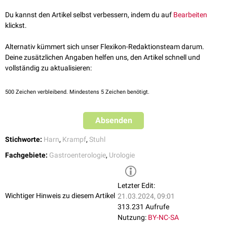
Gastroenteritis
,
Colitis ulcerosa
oder einer Infektion mit
Shigellen
Tenesmus vesicae: schmerzhafter Harndrang, beispielsweise bei
Du kannst den Artikel selbst verbessern, indem du auf
Bearbeiten
Zystitis
,
BPH
klickst.
Eine
Inkontinenz
kann dabei gegeben sein, ist jedoch nicht Bestandteil
Alternativ kümmert sich unser Flexikon-Redaktionsteam darum.
der Definition.
Deine zusätzlichen Angaben helfen uns, den Artikel schnell und
vollständig zu aktualisieren:
500
Zeichen verbleibend. Mindestens 5 Zeichen benötigt.
Absenden
Stichworte:
Harn
,
Krampf
,
Stuhl
Fachgebiete:
Gastroenterologie
,
Urologie
Letzter Edit:
Wichtiger Hinweis zu diesem Artikel
21.03.2024, 09:01
313.231 Aufrufe
Nutzung:
BY-NC-SA