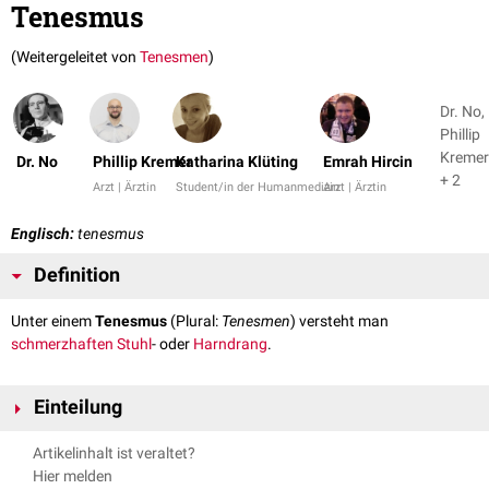
Tenesmus
(Weitergeleitet von
Tenesmen
)
Dr. No,
Phillip
Kremer
Dr. No
Phillip Kremer
Katharina Klüting
Emrah Hircin
+ 2
Arzt | Ärztin
Student/in der Humanmedizin
Arzt | Ärztin
Englisch:
tenesmus
Definition
Unter einem
Tenesmus
(Plural:
Tenesmen
) versteht man
schmerzhaften
Stuhl
- oder
Harndrang
.
Einteilung
Unter diesem Gesichtspunkt werden Tenesmen auch unterteilt in:
Artikelinhalt ist veraltet?
Tenesmus ani: schmerzhafter Stuhldrang, beispielsweise bei
Hier melden