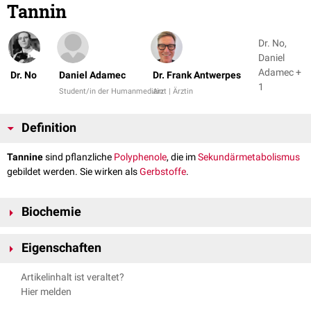
Tannin
Dr. No,
Daniel
Adamec +
Dr. No
Daniel Adamec
Dr. Frank Antwerpes
1
Student/in der Humanmedizin
Arzt | Ärztin
Definition
Tannine
sind pflanzliche
Polyphenole
, die im
Sekundärmetabolismus
gebildet werden. Sie wirken als
Gerbstoffe
.
Biochemie
Es werden zwei Typen von Tanninen unterschieden, die sich in ihren
Eigenschaften
Synthesewegen unterscheiden.
Über
Wasserstoffbrückenbindungen
zwischen der
Phenolgruppe
und
Kondensierte Tannine
Artikelinhalt ist veraltet?
den
Aminogruppen
binden Tannine an
Proteine
. Für Pflanzen fungieren
Hier melden
Kondensierte Tannine sind
Polymere
aus
Flavonoiden
. Sie gehören damit
sie damit als Fraßgifte, da die Bindung die Proteine unverdaulich macht.
zur Gruppe der
Phenylpropanoide
. Der Mechanismus der Synthese ist