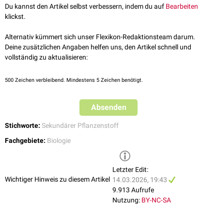
Tannine wurden früher beim Gerben zur Produktion von Leder
Du kannst den Artikel selbst verbessern, indem du auf
Bearbeiten
bisher kaum verstanden.
eingesetzt. Sie binden an das
Kollagen
tierischer
Häuten
und schützt es
klickst.
dadurch vor Abbau durch Mikroorganismen.
Hydrolysierbare Tannine
Alternativ kümmert sich unser Flexikon-Redaktionsteam darum.
Hydrolysierbare Tannine sind
glykosylierte
Gallussäuren
, die im
Deine zusätzlichen Angaben helfen uns, den Artikel schnell und
pflanzlichen Stoffwechsel aus
Shikimat
gebildet werden.
vollständig zu aktualisieren:
500
Zeichen verbleibend. Mindestens 5 Zeichen benötigt.
Absenden
Stichworte:
Sekundärer Pflanzenstoff
Fachgebiete:
Biologie
Letzter Edit:
Wichtiger Hinweis zu diesem Artikel
14.03.2026, 19:43
9.913 Aufrufe
Nutzung:
BY-NC-SA