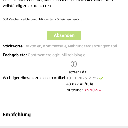
10.3390/children8100924. PMID: 34682189; PMCID: PMC8534463.
Patienten erfolgen.
vollständig zu aktualisieren:
500
Zeichen verbleibend. Mindestens 5 Zeichen benötigt.
Absenden
Stichworte:
Bakterien
,
Kommensale
,
Nahrungsergänzungsmittel
Fachgebiete:
Gastroenterologie
,
Mikrobiologie
Letzter Edit:
Wichtiger Hinweis zu diesem Artikel
10.11.2025, 21:52
48.677 Aufrufe
Nutzung:
BY-NC-SA
Empfehlung