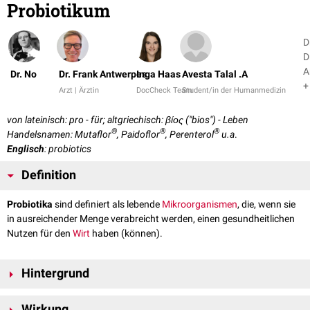
Probiotikum
D
D
A
Dr. No
Dr. Frank Antwerpes
Inga Haas
Avesta Talal .A
+
Arzt | Ärztin
DocCheck Team
Student/in der Humanmedizin
von lateinisch: pro - für; altgriechisch: βίος ("bios") - Leben
®
®
®
Handelsnamen: Mutaflor
, Paidoflor
, Perenterol
u.a
.
Englisch
: probiotics
Definition
Probiotika
sind definiert als lebende
Mikroorganismen
, die, wenn sie
in ausreichender Menge verabreicht werden, einen gesundheitlichen
Nutzen für den
Wirt
haben (können).
Hintergrund
Nicht
pathogene
Mikroorganismen besiedeln den menschlichen Körper
Wirkung