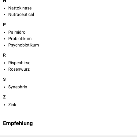
N
Nattokinase
Nutraceutical
P
Palmidrol
Probiotikum
Psychobiotikum
R
Rispenhirse
Rosenwurz
S
Synephrin
Z
Zink
Empfehlung