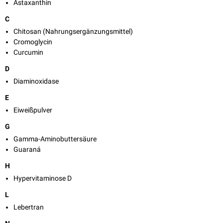
Astaxanthin
C
Chitosan (Nahrungsergänzungsmittel)
Cromoglycin
Curcumin
D
Diaminoxidase
E
Eiweißpulver
G
Gamma-Aminobuttersäure
Guaraná
H
Hypervitaminose D
L
Lebertran