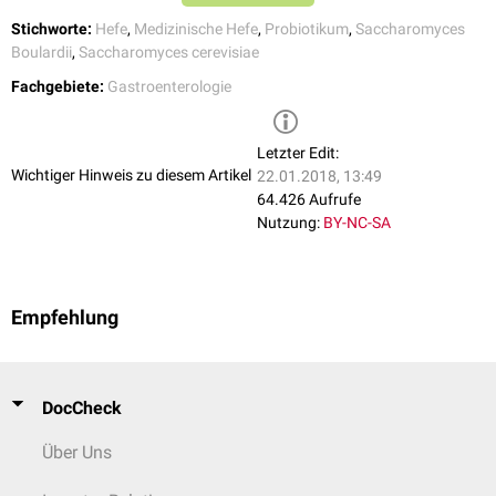
Stichworte:
Hefe
,
Medizinische Hefe
,
Probiotikum
,
Saccharomyces
Boulardii
,
Saccharomyces cerevisiae
Fachgebiete:
Gastroenterologie
Letzter Edit:
Wichtiger Hinweis zu diesem Artikel
22.01.2018, 13:49
64.426 Aufrufe
Nutzung:
BY-NC-SA
Empfehlung
DocCheck
Über Uns