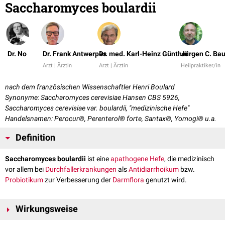
Saccharomyces boulardii
Dr. No
Dr. Frank Antwerpes
Dr. med. Karl-Heinz Günther
Jürgen C. Ba
Arzt | Ärztin
Arzt | Ärztin
Heilpraktiker/in
nach dem französischen Wissenschaftler Henri Boulard
Synonyme: Saccharomyces cerevisiae Hansen CBS 5926,
Saccharomyces cerevisiae var. boulardii, "medizinische Hefe"
Handelsnamen: Perocur®, Perenterol® forte, Santax®, Yomogi® u.a.
Definition
Saccharomyces boulardii
ist eine
apathogene
Hefe
, die medizinisch
vor allem bei
Durchfallerkrankungen
als
Antidiarrhoikum
bzw.
Probiotikum
zur Verbesserung der
Darmflora
genutzt wird.
Wirkungsweise