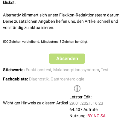
klickst.
Zusätzliche Bestimmung der Xylose im 5-Stunden-Sammelurin. Am
Ende der Sammelperiode die Blase nochmals vollständig entleeren
Alternativ kümmert sich unser Flexikon-Redaktionsteam darum.
lassen.
Deine zusätzlichen Angaben helfen uns, den Artikel schnell und
Urin mit 5 ml einer 10%-igen
Thymollösung
in
Isopropanol
vollständig zu aktualisieren:
stabilisieren.
500
Zeichen verbleibend. Mindestens 5 Zeichen benötigt.
Absenden
Stichworte:
Funktionstest
,
Malabsorptionssyndrom
,
Test
Fachgebiete:
Diagnostik
,
Gastroenterologie
Letzter Edit:
Wichtiger Hinweis zu diesem Artikel
29.01.2021, 16:23
64.407 Aufrufe
Nutzung:
BY-NC-SA