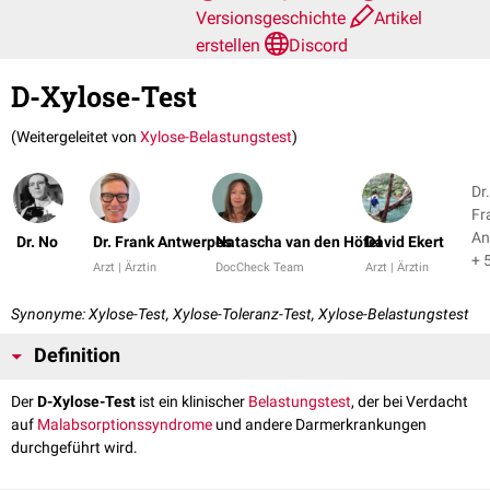
Versionsgeschichte
Artikel
erstellen
Discord
D-Xylose-Test
(Weitergeleitet von
Xylose-Belastungstest
)
Dr.
Fr
An
Dr. No
Dr. Frank Antwerpes
Natascha van den Höfel
David Ekert
+ 
Arzt | Ärztin
DocCheck Team
Arzt | Ärztin
Synonyme: Xylose-Test, Xylose-Toleranz-Test, Xylose-Belastungstest
Definition
Der
D-Xylose-Test
ist ein klinischer
Belastungstest
, der bei Verdacht
auf
Malabsorptionssyndrome
und andere Darmerkrankungen
durchgeführt wird.