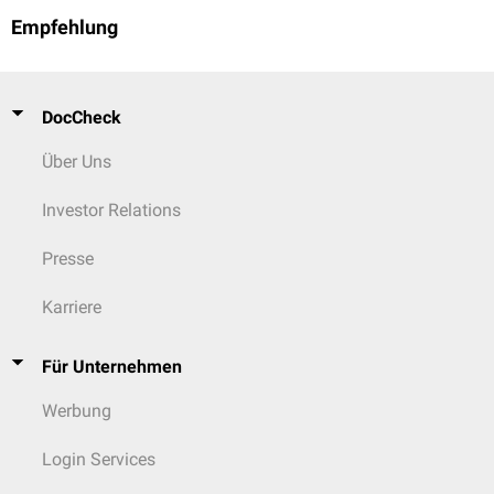
Empfehlung
DocCheck
Über Uns
Investor Relations
Presse
Karriere
Für Unternehmen
Werbung
Login Services