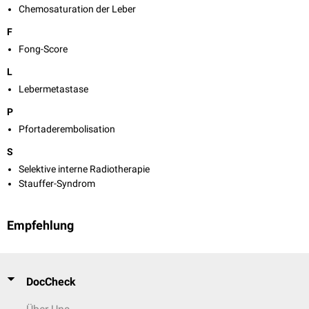
Chemosaturation der Leber
F
Fong-Score
L
Lebermetastase
P
Pfortaderembolisation
S
Selektive interne Radiotherapie
Stauffer-Syndrom
Empfehlung
DocCheck