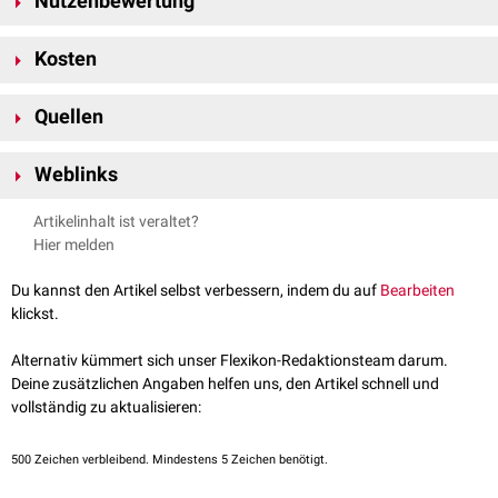
Nutzenbewertung
Das
IQWiG
sieht bei Ribociclib gegenüber einer zweckmäßigen
Kosten
Vergleichstherapie
mit
Anastrozol
bzw.
Letrozol
oder ggf.
Tamoxifen
den
[
1
]
Hinweis auf einen geringeren
Zusatznutzen
.
[
1
]
Die
Jahrestherapiekosten
für Ribociclib liegen bei rund 66.000 €.
Quellen
1,0
1,1
↑
IQWiG-Berichte – Nr. 567 Ribociclib (Mammakarzinom) –
Weblinks
Nutzenbewertung gemäß § 35a SGB V, abgerufen am 17.8.2018
Deutsche Apotheker Zeitung
Artikelinhalt ist veraltet?
Krebsinformationsdienst
Hier melden
Europäische Arzneimittel-Agentur
Fachinformation Kisqali
Du kannst den Artikel selbst verbessern, indem du auf
Bearbeiten
klickst.
Alternativ kümmert sich unser Flexikon-Redaktionsteam darum.
Deine zusätzlichen Angaben helfen uns, den Artikel schnell und
vollständig zu aktualisieren:
500
Zeichen verbleibend. Mindestens 5 Zeichen benötigt.