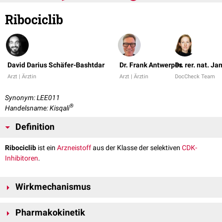
Ribociclib
David Darius Schäfer-Bashtdar
Dr. Frank Antwerpes
Dr. rer. nat. Ja
Arzt | Ärztin
Arzt | Ärztin
DocCheck Team
Synonym: LEE011
®
Handelsname: Kisqali
Definition
Ribociclib
ist ein
Arzneistoff
aus der Klasse der selektiven
CDK-
Inhibitoren
.
Wirkmechanismus
Durch die spezifische
Inhibition
von
CDK4
und
CDK6
wird die
Pharmakokinetik
Phosphorylierung
des
Retinoblastom-Proteins
gehemmt. Dadurch wird