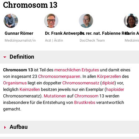
Chromosom 13
Gunnar Römer
Dr. Frank Antwerpes
Dr. rer. nat. Fabienne Reh
Karin 
Medizinjournalist/in
Arzt | Ärztin
DocCheck Team
Medizini
Definition
Chromosom 13
ist Teil des
menschlichen
Erbgutes
und damit eines
von insgesamt 23
Chromosomenpaaren
. In allen
Körperzellen
des
Organismus
liegt ein doppelter
Chromosomensatz
(
diploid
) vor,
lediglich
Keimzellen
besitzen jeweils nur ein Exemplar (
haploider
Chromosomensatz).
Mutationen
auf
Chromosom
13 werden
insbesondere für die Entstehung von
Brustkrebs
verantwortlich
gemacht.
Aufbau
Beim 13. Chromosom handelt es sich um das größte
akrozentrische