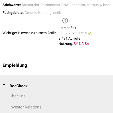
Stichworte:
Brustkrebs
,
Chromosom
,
DNA-Reparatur
,
Morbus Wilson
Fachgebiete:
Genetik
,
Humangenetik
Letzter Edit:
Wichtiger Hinweis zu diesem Artikel
05.09.2023, 17:15
8.491 Aufrufe
Nutzung:
BY-NC-SA
Empfehlung
DocCheck
Über Uns
Investor Relations