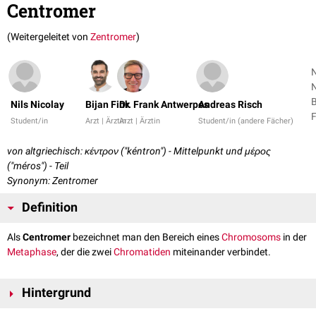
Centromer
(Weitergeleitet von
Zentromer
)
N
N
B
Nils Nicolay
Bijan Fink
Dr. Frank Antwerpes
Andreas Risch
Student/in
Arzt | Ärztin
Arzt | Ärztin
Student/in (andere Fächer)
von altgriechisch: κέντρον ("kéntron") - Mittelpunkt und μέρος
("méros") - Teil
Synonym: Zentromer
Definition
Als
Centromer
bezeichnet man den Bereich eines
Chromosoms
in der
Metaphase
, der die zwei
Chromatiden
miteinander verbindet.
Hintergrund
Im Bereich des Centromers ist die
DNA
hochkondensiert
. Hier bilden sich