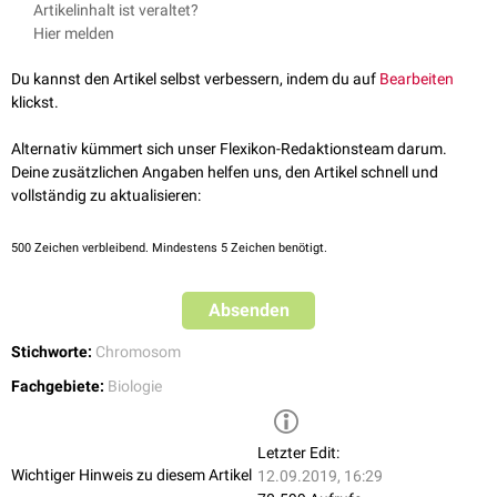
Artikelinhalt ist veraltet?
Proteinkomplexe, die so genannten
Kinetochoren
aus. An ihnen setzen
Hier melden
die Fasern des
Spindelapparats
an, der im weiteren Verlauf der
Zellteilung
(
Anaphase
) die zwei Schwesterchromatiden voneinander
Du kannst den Artikel selbst verbessern, indem du auf
Bearbeiten
trennt.
klickst.
Alternativ kümmert sich unser Flexikon-Redaktionsteam darum.
Deine zusätzlichen Angaben helfen uns, den Artikel schnell und
vollständig zu aktualisieren:
500
Zeichen verbleibend. Mindestens 5 Zeichen benötigt.
Absenden
Stichworte:
Chromosom
Fachgebiete:
Biologie
Letzter Edit:
Wichtiger Hinweis zu diesem Artikel
12.09.2019, 16:29