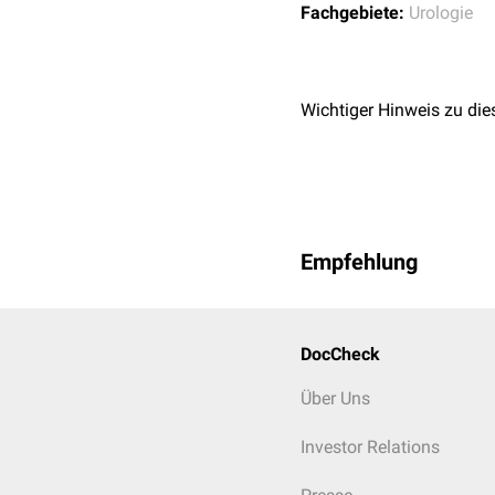
Fachgebiete:
Urologie
Cave:
Die Begriffe "Dran
auch als Diagnose verwe
Weitere Formen der Harn
Wichtiger Hinweis zu die
Mischinkontinenz
Extraurethrale Inkont
Lachinkontinenz
Syndrom der überakti
Funktionelle Harnink
Empfehlung
DocCheck
Über Uns
Investor Relations