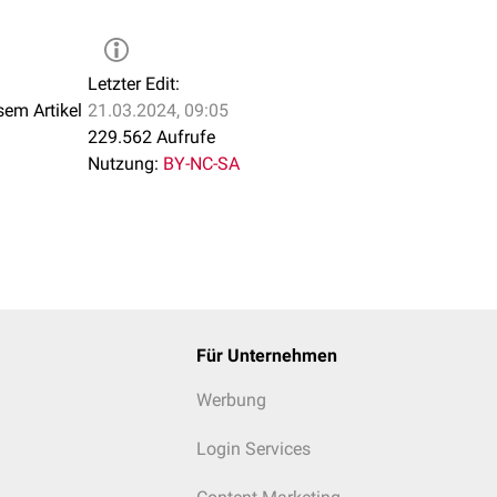
ginkontinenz" und "Stressinkontinenz" werden sowohl zur Symp
ndet.
Letzter Edit:
inkontinenz sind:
sem Artikel
21.03.2024, 09:05
229.562 Aufrufe
inenz
Nutzung:
BY-NC-SA
ven Blase
("Reizblase")
ontinenz
Für Unternehmen
Werbung
Login Services