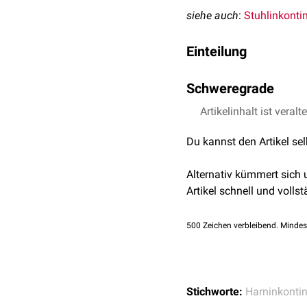
siehe auch
:
Stuhlinkonti
Einteilung
Nach der Unterteilung de
Schweregrade
Harninkontinenz untersc
Die Harninkontinenz läs
Artikelinhalt ist veralt
Dranginkontinenz
: De
Blasenentzündung
).
Schweregrad
Du kannst den Artikel se
Belastungsinkontine
Unbewusste Inkontin
Tröpfelinkontinenz
Alternativ kümmert sich
einhergeht.
Artikel schnell und vollst
Post-
miktionelles
Tröp
Grad 1
Kontinuierlicher Harn
500
Zeichen verbleibend. Mindes
Diesem Schema steht die
Grad 2
Dranginkontinenz
(so
Grad 3
Stressinkontinenz
Reflexinkontinenz
Stichworte:
Harninkonti
Überlaufinkontinenz
(