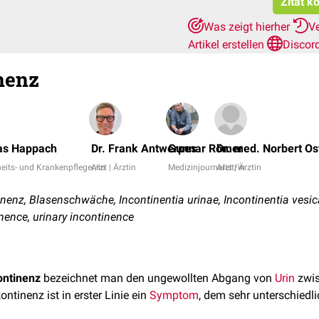
Zitat k
Was zeigt hierher
V
Artikel erstellen
Discor
nenz
as Happach
Dr. Frank Antwerpes
Gunnar Römer
Dr. med. Norbert Os
its- und Krankenpfleger/in
Arzt | Ärztin
Medizinjournalist/in
Arzt | Ärztin
enz, Blasenschwäche, Incontinentia urinae, Incontinentia vesi
nence, urinary incontinence
ontinenz
bezeichnet man den ungewollten Abgang von
Urin
zwis
ntinenz ist in erster Linie ein
Symptom
, dem sehr unterschied