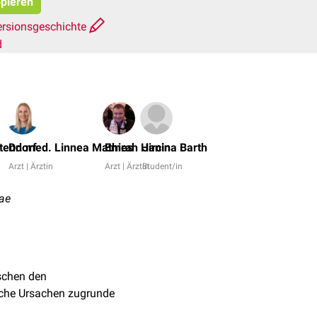
opieren
ersionsgeschichte
d
Dr.
No,
tendorf
Dr. med. Linnea Mathies
Emrah Hircin
Janina Barth
Bijan
Arzt | Ärztin
Arzt | Ärztin
Student/in
Fink
+
cae
9
chen den
liche Ursachen zugrunde