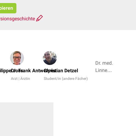
pieren
rsionsgeschichte
Dr. med.
Linnea
ilippe Joss
Dr. Frank Antwerpes
Christian Detzel
Mathies,
Arzt | Ärztin
Student/in (andere Fächer)
Dr. rer.
nat.
Janica
Nolte +
5