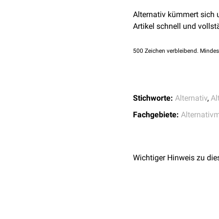
21.06.2023
Alternativ kümmert sich
Ernst E.
Komplementä
Artikel schnell und vollst
500
Zeichen verbleibend. Mindes
Stichworte:
Alternativ
,
Al
Fachgebiete:
Alternativ
Wichtiger Hinweis zu die