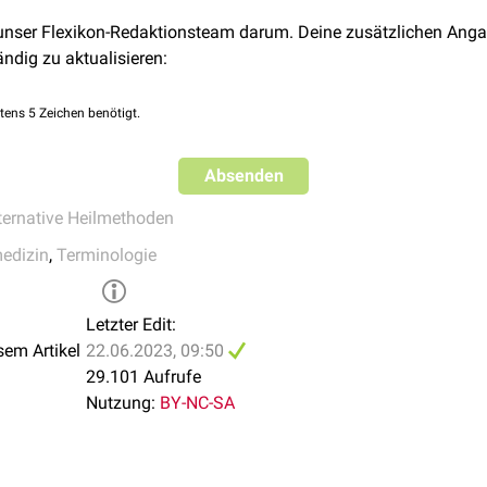
 unser Flexikon-Redaktionsteam darum. Deine zusätzlichen Anga
rmedizinische Diagnoseverfahren
. Dtsch Arztebl 2005. Abg
ändig zu aktualisieren:
tens 5 Zeichen benötigt.
Absenden
ternative Heilmethoden
medizin
,
Terminologie
Letzter Edit:
sem Artikel
22.06.2023, 09:50
29.101 Aufrufe
Nutzung:
BY-NC-SA