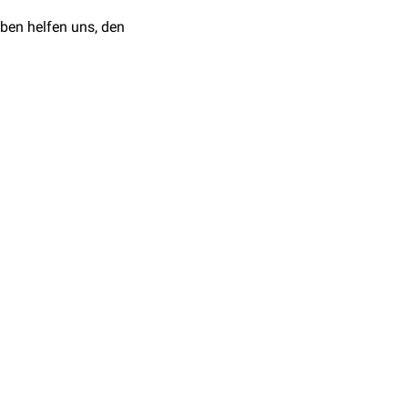
ben helfen uns, den
erufen am 21.06.2023