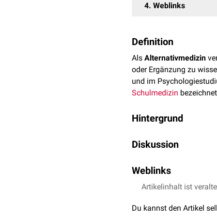
4
Weblinks
Definition
Als
Alternativmedizin
ver
oder Ergänzung zu wisse
und im Psychologiestudi
Schulmedizin
bezeichnet
Hintergrund
Zu den alternativmediz
Diskussion
Homöopathie
,
Osteopath
den Maßstäben der
evid
Angesichts der Tatsache
der klassischen Homöopat
Weblinks
sind, aber teilweise auc
Konzentration
unter der 
Akzeptanz dieser Verfahr
Artikelinhalt ist veralt
Zehn Indizien für Qua
ernsthaften Erkrankungen
Positive Therapieerfahr
Müller-Oerlinghausen 
fundierten Therapie.
Du kannst den Artikel se
wissenschaftlichen M