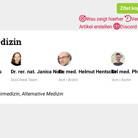
Zitat ko
Was zeigt hierher
Ve
Artikel erstellen
Discord
dizin
s
Dr. rer. nat. Janica Nolte
Dr. med. Helmut Hentschel
Dr. med. Ph
DocCheck Team
Arzt | Ärztin
Arzt | Ärztin
edizin, Alternative Medizin