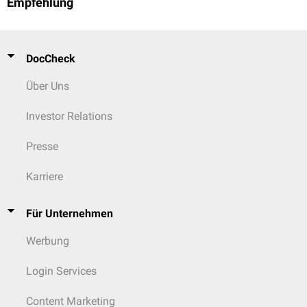
Empfehlung
Berstungsbruch
B3:
Extensionsverletzungen
mit Destruktion der Bandscheibe, mit
Zum Viewer
Zerreißung des vorderen Längsbands
Typ C:
Dislokationsverletzung
mit
Translation
und Beteiligung aller
DocCheck
drei Säulen
Über Uns
Weitere Klassifikationen
Investor Relations
Darüber hinaus gibt es noch weitere Klassifikationen, z.B. die
Genant-
Klassifikation
, die bei osteoporotischen Wirbelkörperfrakturen verwendet
wird.
Presse
Karriere
Für Unternehmen
Werbung
Login Services
Content Marketing