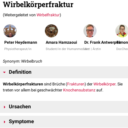
Wirbelkörperfraktur
(Weitergeleitet von
Wirbelfraktur
)
Peter Heydemann
Amara Hamzaoui
Dr. Frank Antwerpes
Simon
Physiotherapeut/in
Student/in der Humanmedizin
Arzt | Ärztin
DocChe
Synonym: Wirbelbruch
Definition
Wirbelkörperfrakturen
sind Brüche (
Frakturen
) der
Wirbelkörper
. Sie
treten vor allem bei geschwächter
Knochensubstanz
auf.
Ursachen
Da es sich bei gesunden Wirbelkörpern um sehr kompakte, stabile
Symptome
Knochen
handelt, ist eine starke Gewalteinwirkung notwendig, um eine
Fraktur herbeizuführen. Durch
Osteoporose
,
Tumorerkrankungen
oder