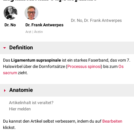
Dr. No, Dr. Frank Antwerpes
Dr. No
Dr. Frank Antwerpes
Arzt | Ärztin
Definition
Das
Ligamentum supraspinale
ist ein starkes Faserband, das vom 7.
Halswirbel über die Dornfortsätze (
Processus spinosi
) bis zum
Os
sacrum
zieht.
Anatomie
Dort, wo das Ligamentum supraspinale die Dornfortsätze berührt, ist
Artikelinhalt ist veraltet?
Faserknorpel
ausgebildet. An den Lendenwirbeln ist es dicker und breiter
Hier melden
entwickelt als an den Brustwirbeln und über die gesamte Länge mit den
benachbarten
Faszien
verwachsen.
Du kannst den Artikel selbst verbessern, indem du auf
Bearbeiten
Das Ligamentum supraspinale verspannt dorsal die
Wirbelsäule
und
klickst.
hemmt die Beugung des Rumpfes. Es dient als Ursprung des
Musculus