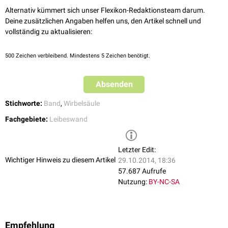
rhomboideus major
. Im Halsbereich setzt sich das Ligamentum
Alternativ kümmert sich unser Flexikon-Redaktionsteam darum.
supraspinale als
Ligamentum nuchae
(Nackenband) fort.
Deine zusätzlichen Angaben helfen uns, den Artikel schnell und
vollständig zu aktualisieren:
500
Zeichen verbleibend. Mindestens 5 Zeichen benötigt.
Absenden
Stichworte:
Band
,
Wirbelsäule
Fachgebiete:
Leibeswand
Letzter Edit:
Wichtiger Hinweis zu diesem Artikel
29.10.2014, 18:36
57.687 Aufrufe
Nutzung:
BY-NC-SA
Empfehlung