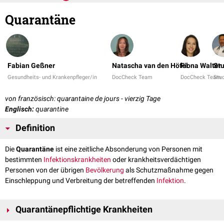
Quarantäne
Fabian Geßner
Natascha van den Höfel
Fiona Walter
Stu
Gesundheits- und Krankenpfleger/in
DocCheck Team
DocCheck Team
Stu
von französisch: quarantaine de jours - vierzig Tage
Englisch:
quarantine
Definition
Die
Quarantäne
ist eine zeitliche Absonderung von Personen mit
bestimmten
Infektionskrankheiten
oder krankheitsverdächtigen
Personen von der übrigen
Bevölkerung
als Schutzmaßnahme gegen
Einschleppung und Verbreitung der betreffenden
Infektion
.
Quarantänepflichtige Krankheiten