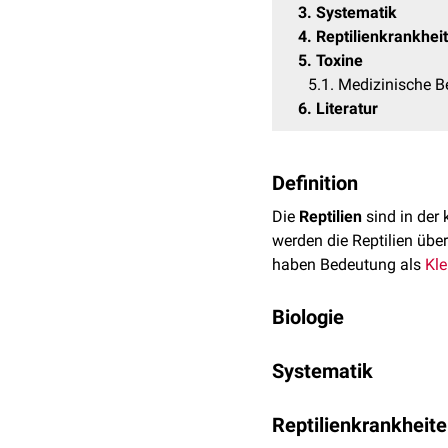
3
Systematik
4
Reptilienkrankhei
5
Toxine
5.1
Medizinische 
6
Literatur
Definition
Die
Reptilien
sind in der
werden die Reptilien übe
haben Bedeutung als
Kle
Biologie
Die Haut der Reptilien i
Systematik
und wasserdicht, wodurc
Die Haut wird von Zeit zu
Es wurden bisweilen etw
Häutung
Reptilienkrankheit
in Fetzen (Echs
mya) bekannt. Traditionel
steigendem Alter ab.