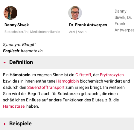
Danny
Siwek, Dr.
Frank
Danny Siwek
Dr. Frank Antwerpes
Antwerpe
Biotechniker/in | Medizintechniker/in
Arzt | Ärztin
Synonym: Blutgift
Englisch
: haemotoxin
Definition
Ein
Hämotoxin
im engeren Sinne ist ein
Giftstoff
, der
Erythrozyten
bzw. das in ihnen enthaltene
Hämoglobin
biochemisch verändert und
dadurch den
Sauerstofftransport
zum Erliegen bringt. Im weiteren
Sinn wird der Begriff auch für Substanzen gebraucht, die einen
schädlichen Einfluss auf andere Funktionen des Blutes, z.B. die
Hämostase
, haben.
Beispiele
Kohlenmonoxid