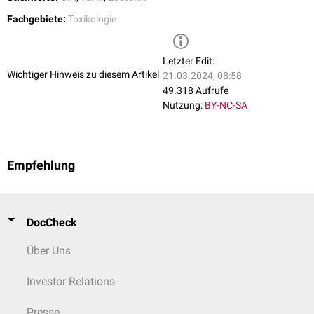
Lecithin
in
hämolytisch
wirksames
Lysolecithin
um.
Fachgebiete:
Toxikologie
Durch die allergene Wirkung der Toxine kann es über die direkte
Giftwirkung hinaus zu einem
anaphylaktischen Schock
kommen.
Letzter Edit:
Wichtiger Hinweis zu diesem Artikel
21.03.2024, 08:58
49.318 Aufrufe
Nutzung:
BY-NC-SA
Empfehlung
DocCheck
Über Uns
Investor Relations
Presse