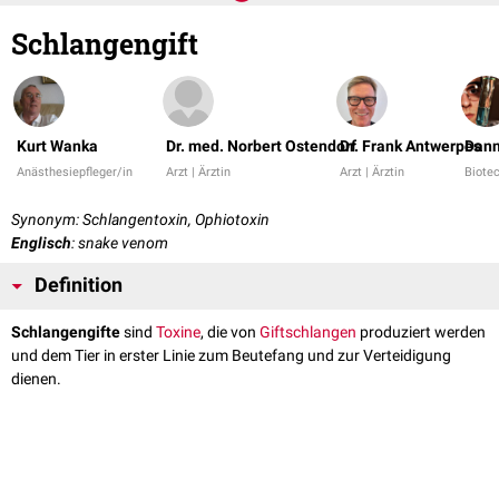
Schlangengift
Kurt Wanka
Dr. med. Norbert Ostendorf
Dr. Frank Antwerpes
Dann
Anästhesiepfleger/in
Arzt | Ärztin
Arzt | Ärztin
Biotec
Synonym: Schlangentoxin, Ophiotoxin
Englisch
: snake venom
Definition
Schlangengifte
sind
Toxine
, die von
Giftschlangen
produziert werden
und dem Tier in erster Linie zum Beutefang und zur Verteidigung
dienen.