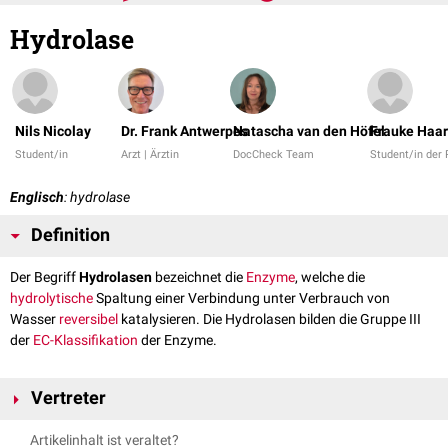
Hydrolase
Nils Nicolay
Dr. Frank Antwerpes
Natascha van den Höfel
Frauke Haar
Student/in
Arzt | Ärztin
DocCheck Team
Student/in der
Englisch
: hydrolase
Definition
Der Begriff
Hydrolasen
bezeichnet die
Enzyme
, welche die
hydrolytische
Spaltung einer Verbindung unter Verbrauch von
Wasser
reversibel
katalysieren. Die Hydrolasen bilden die Gruppe III
der
EC-Klassifikation
der Enzyme.
Vertreter
Proteasen
Artikelinhalt ist veraltet?