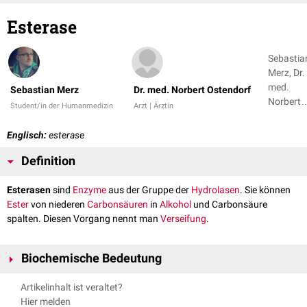
Esterase
Sebastia
Merz, Dr.
med.
Sebastian Merz
Dr. med. Norbert Ostendorf
Norbert
Student/in der Humanmedizin
Arzt | Ärztin
Ostendor
+ 1
Englisch:
esterase
Definition
Esterasen
sind
Enzyme
aus der Gruppe der
Hydrolasen
. Sie können
Ester
von niederen
Carbonsäuren
in
Alkohol
und Carbonsäure
spalten. Diesen Vorgang nennt man
Verseifung
.
Biochemische Bedeutung
Esterasen dienen in vielen
biochemischen
Reaktionen im Körper als
Artikelinhalt ist veraltet?
Katalysator
. So katalysieren sie viele
Stoffwechselreaktionen
, z.B. in der
Hier melden