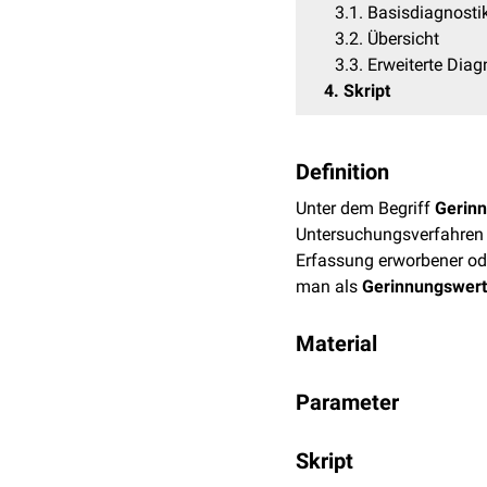
3.1
Basisdiagnosti
3.2
Übersicht
3.3
Erweiterte Diag
4
Skript
Definition
Unter dem Begriff
Gerinn
Untersuchungsverfahren
Erfassung erworbener o
man als
Gerinnungswer
Material
Für die Bestimmung nöti
Parameter
Basisdiagnostik
Skript
Gerinnungsanamnes