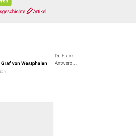
eren
nsgeschichte
Artikel
Dr. Frank
Antwerpes,
 Graf von Westphalen
Inga Haas
ztin
+ 3