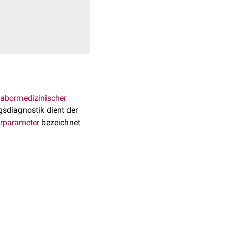
labormedizinischer
sdiagnostik dient der
rparameter
bezeichnet