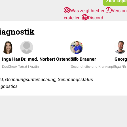
Zitat kopi
Was zeigt hierher
Versio
erstellen
Discord
iagnostik
Inga Haas
Dr. med. Norbert Ostendorf
Tilo Brauner
Georg
DocCheck Team
Arzt | Ärztin
Gesundheits- und Krankenpfleger/in
Arzt | Är
t, Gerinnungsuntersuchung, Gerinnungsstatus
agnostics