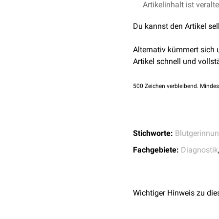
Artikelinhalt ist veralt
Kleines Blutbild
(
Anä
Quick-Wert
(
Prothrom
Du kannst den Artikel se
aktivierte partielle T
Alternativ kümmert sich
Mit diesen Parametern w
Artikel schnell und vollst
Thrombozytenfunktions
hinaus muss eine
Thromb
500
Zeichen verbleibend. Mindes
Außerdem erfassen die G
Gerinnselbildung einsetzt
Ein normale
Hämoglobink
gesteigerte
Erythropoese
Stichworte:
Blutgerinnu
Retikulozytenzahl
bestim
Fachgebiete:
Diagnostik
Gerinnungsstörungen im 
Aufgabe der
Thrombophil
Übersicht
Wichtiger Hinweis zu die
Eine Übersicht über die 
folgende Tabelle: