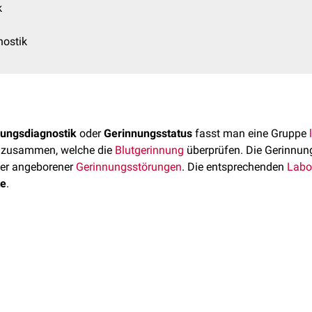
k
nostik
ungsdiagnostik
oder
Gerinnungsstatus
fasst man eine Gruppe
 zusammen, welche die
Blutgerinnung
überprüfen. Die Gerinnung
der angeborener
Gerinnungsstörungen
. Die entsprechenden
Labo
te
.
ges Material:
EDTA-Blut
, 5 ml
Citratplasma
e