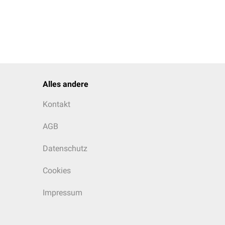
Weitere diagnostische
Hinweise
Alles andere
Kontakt
pathologische
AGB
Leberwerte
Datenschutz
Thrombozytopenie
,
Antithrombin
erniedrigt
Cookies
Impressum