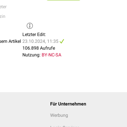
ter
fwechselmarker
(z.B.
Blutzucker
,
HbA1c
)
hselmarker
(z.B.
alkalische Phosphatase
,
Calcium
,
Phosphat
)
zin
marker
(z.B.
Cholesterin
,
Triglyceride
,
HDL-Cholesterin
,
LDL-Choles
lmarker
(z.B.
Serum-Ferritin
)
Glucose
)
Letzter Edit:
er
(z.B.
CRP
,
IgG
)
sem Artikel
23.10.2024, 11:35
106.898 Aufrufe
z.B.
Hepatitis-Serologie
Nutzung:
BY-NC-SA
Für Unternehmen
Werbung