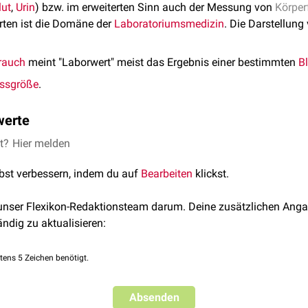
lut
,
Urin
) bzw. im erweiterten Sinn auch der Messung von
Körper
ten ist die Domäne der
Laboratoriumsmedizin
. Die Darstellung
rauch
meint "Laborwert" meist das Ergebnis einer bestimmten
B
ssgröße
.
werte
et?
Hier melden
k
(z.B.
INR-Wert
,
PTT
)
lbst verbessern, indem du auf
Bearbeiten
klickst.
lbumin)
.
Serumnatrium
)
 unser Flexikon-Redaktionsteam darum. Deine zusätzlichen Anga
ändig zu aktualisieren:
amma-GT
)
Kreatinin
,
Cystatin C
)
senmarker
(z.B.
Lipase
)
tens 5 Zeichen benötigt.
B.
CK
)
CK-MB
)
Absenden