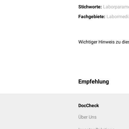
Stoffwechselmarker
Stichworte:
Laborparame
Kohlenhydratstof
Knochenstoffwec
Fachgebiete:
Labormedi
Fettstoffwechsel
Eisenstoffwechse
Diabetesmarker (
Entzündungsparamet
Wichtiger Hinweis zu die
Tumormarker
Infektionsserologie
, 
Empfehlung
DocCheck
Über Uns