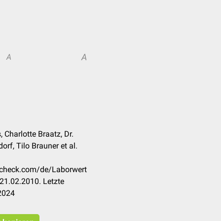
A
A
 Charlotte Braatz, Dr.
rf, Tilo Brauner et al.
occheck.com/de/Laborwert
21.02.2010. Letzte
2024