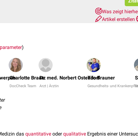
Zita
Was zeigt hierh
Artikel erstellen
parameter
)
twerpes
Charlotte Braatz
Dr. med. Norbert Ostendorf
Tilo Brauner
S
DocCheck Team
Arzt | Ärztin
Gesundheits- und Krankenpfle
S
er
e
 Medizin das
quantitative
oder
qualitative
Ergebnis einer Untersu