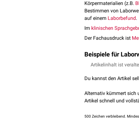
Körpermaterialien (z.B.
B
Bestimmen von Laborwer
auf einem
Laborbefund
.
Im
klinischen Sprachgeb
Der Fachausdruck ist
Me
Beispiele für Labor
Artikelinhalt ist veralt
Blutbild
Gerinnungsdiagnosti
Du kannst den Artikel se
Serumeiweiße
(z.B. A
Serumelektrolyte
(z.B
Alternativ kümmert sich
Organmarker
Artikel schnell und vollst
Leberwerte
(z.B.
G
Nierenwerte
(z.B.
Bauchspeicheldrü
500
Zeichen verbleibend. Mindes
Muskelmarker
(z.
Herzmarker
(z.B.