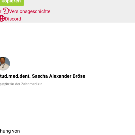
t kopieren
er
Versionsgeschichte
Discord
Dr.
No,
tud.med.dent. Sascha Alexander Bröse
Dr.
ger/in
tudent/in der Zahnmedizin
Frank
Antwerpes
+
4
chung von