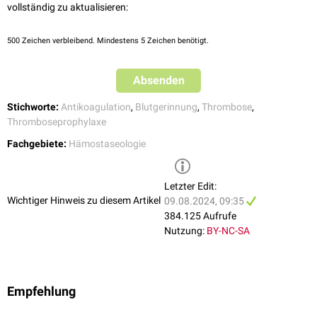
vollständig zu aktualisieren:
Venenbypässe
mit hohem Verschlussrisiko
Sekundärprophylaxe nach
Schlaganfall
mit
embolischer Genese
(z.B.
bei Vorhofflimmern)
500
Zeichen verbleibend. Mindestens 5 Zeichen benötigt.
persistierendes
Foramen ovale
pulmonale Hypertonie
Absenden
Die Dosierung und Dauer der Antikoagulation hängt von der
zugrundeliegenden Indikation (prophylaktische vs. therapeutische
Stichworte:
Antikoagulation
,
Blutgerinnung
,
Thrombose
,
Antikoagulation) und individuellen Faktoren (z.B.
Alter
und
Thromboseprophylaxe
Nierenfunktion
) ab.
Fachgebiete:
Hämostaseologie
Letzter Edit:
Wichtiger Hinweis zu diesem Artikel
09.08.2024, 09:35
384.125 Aufrufe
Nutzung:
BY-NC-SA
Empfehlung