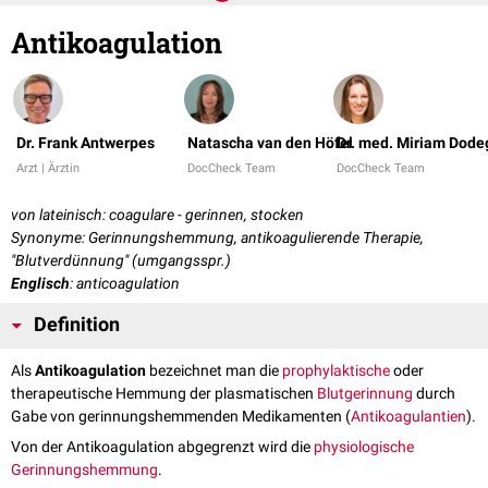
Antikoagulation
Dr. Frank Antwerpes
Natascha van den Höfel
Dr. med. Miriam Dod
Arzt | Ärztin
DocCheck Team
DocCheck Team
von lateinisch: coagulare - gerinnen, stocken
Synonyme: Gerinnungshemmung, antikoagulierende Therapie,
"Blutverdünnung" (umgangsspr.)
Englisch
: anticoagulation
Definition
Als
Antikoagulation
bezeichnet man die
prophylaktische
oder
therapeutische Hemmung der plasmatischen
Blutgerinnung
durch
Gabe von gerinnungshemmenden Medikamenten (
Antikoagulantien
).
Von der Antikoagulation abgegrenzt wird die
physiologische
Gerinnungshemmung
.