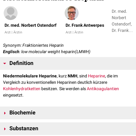
Dr. med.
Norbert
Ostendorf,
Dr. med. Norbert Ostendorf
Dr. Frank Antwerpes
Dr. Frank
Arzt | Ärztin
Arzt | Ärztin
Antwerpes
+ 1
Synonym: Fraktioniertes Heparin
Englisch
: low molecular weight heparin(LMWH)
Definition
Niedermolekulare Heparine
, kurz
NMH
, sind
Heparine
, die im
Vergleich zu konventionellen Heparinen deutlich kürzere
Kohlenhydratketten
besitzen. Sie werden als
Antikoagulantien
eingesetzt.
Biochemie
Niedermolekulare Heparine haben kein einheitliches Molekulargewicht,
Substanzen
sondern besitzen Kohlenhydratketten mit einer Länge zwischen 4 und 36
Einzelzuckern. Den größten Anteil stellen Ketten mit 10-20