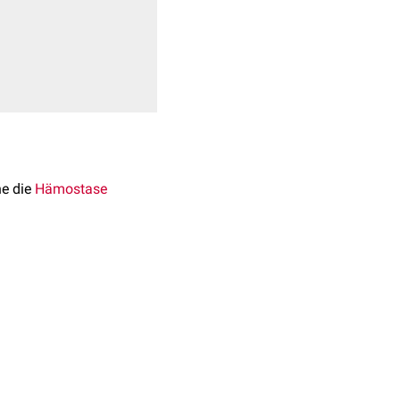
he die
Hämostase
ombozytenfunktion haben
tionshemmer
eine eigene
romben
zu verhindern
e das Auftreten von
 sich unter anderem