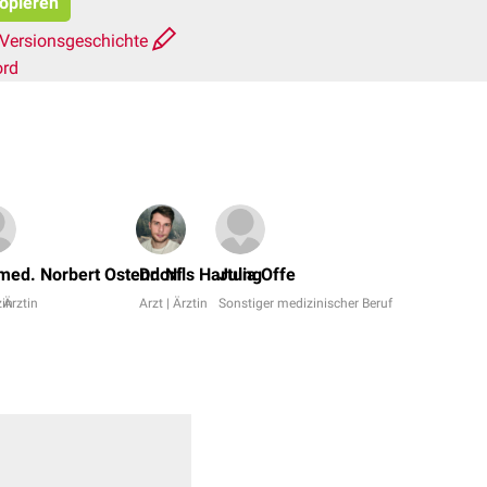
kopieren
Versionsgeschichte
ord
Dr.
No,
 med. Norbert Ostendorf
Dr. Nils Hartung
Julia Offe
Marlon
in
| Ärztin
Arzt | Ärztin
Sonstiger medizinischer Beruf
Kamlah
+
8