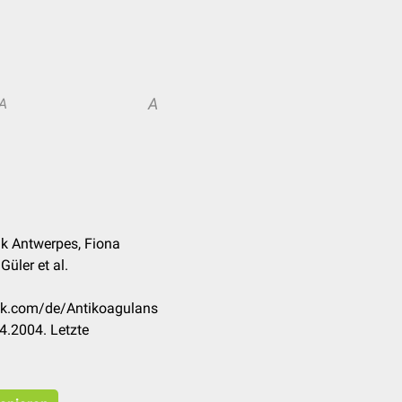
A
A
nk Antwerpes, Fiona
Güler et al.
eck.com/de/Antikoagulans
4.2004. Letzte