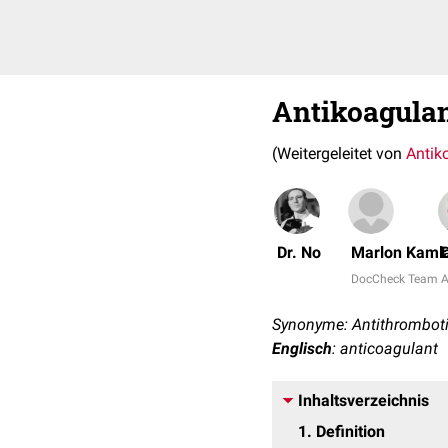
Antikoagula
(Weitergeleitet von
Antik
Dr. No
Marlon Kaml
DocCheck Team
A
Synonyme: Antithrombot
Englisch
: anticoagulant
Inhaltsverzeichnis
1
Definition