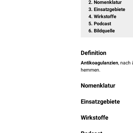
2
Nomenklatur
3
Einsatzgebiete
4
Wirkstoffe
5
Podcast
6
Bildquelle
Definition
Antikoagulanzien
, nach 
hemmen.
Nomenklatur
Im erweiterten Sinn we
Einsatzgebiete
(z.B.
ASS
), als Antikoag
Wirkstoffklasse und sin
Antikoagulanzien werden
Wirkstoffe
(
Thromboseprophylaxe
)
Lungenembolien
.
Antikoagulanzien können 