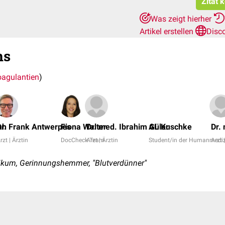
Zitat 
Was zeigt hierher
Artikel erstellen
Disc
ns
oagulantien
)
ah
Dr. Frank Antwerpes
Fiona Walter
Dr. med. Ibrahim Güler
AL Kuschke
Dr.
rzt | Ärztin
DocCheck Team
Arzt | Ärztin
Student/in der Humanmediz
Arzt 
ikum, Gerinnungshemmer, "Blutverdünner"