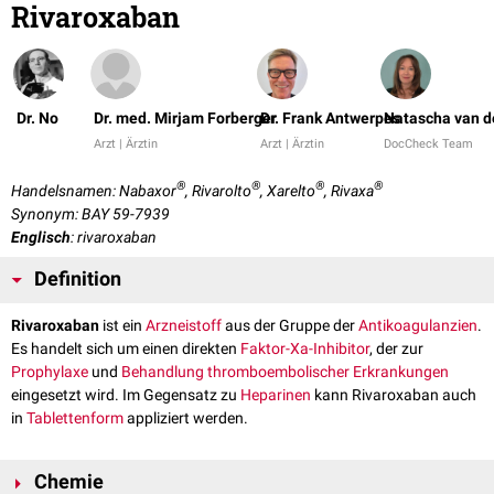
Rivaroxaban
Dr. No
Dr. med. Mirjam Forberger
Dr. Frank Antwerpes
Natascha van d
Arzt | Ärztin
Arzt | Ärztin
DocCheck Team
®
®
®
®
Handelsnamen: Nabaxor
, Rivarolto
, Xarelto
, Rivaxa
Synonym: BAY 59-7939
Englisch
: rivaroxaban
Definition
Rivaroxaban
ist ein
Arzneistoff
aus der Gruppe der
Antikoagulanzien
.
Es handelt sich um einen direkten
Faktor-Xa-Inhibitor
, der zur
Prophylaxe
und
Behandlung
thromboembolischer
Erkrankungen
eingesetzt wird. Im Gegensatz zu
Heparinen
kann Rivaroxaban auch
in
Tablettenform
appliziert werden.
Chemie