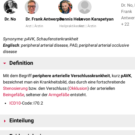
Dr. No, 
Frank
Antwer
Dr. No
Dr. Frank Antwerpes
Dennis Hein
Levon Karapetyan
+ 22
Arzt | Ärztin
Heilpraktiker/in
Arzt | Ärztin
Synonyme: pAVK, Schaufensterkrankheit
Englisch
: peripheral arterial disease, PAD, peripheral arterial occlusive
disease
Definition
Mit dem Begriff
periphere arterielle Verschlusskrankheit
, kurz
pAVK
,
bezeichnet man ein Krankheitsbild, das durch eine fortschreitende
Stenosierung
bzw. den Verschluss (
Okklusion
) der arteriellen
Beingefäße
, seltener der
Armgefäße
entsteht.
ICD10
-Code: I70.2
Einteilung
...nach Symptomatik