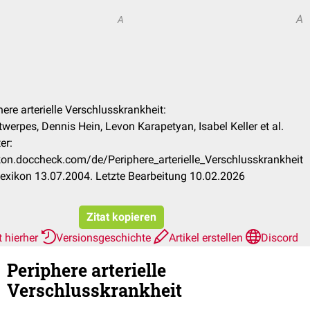
A
A
here arterielle Verschlusskrankheit:
twerpes, Dennis Hein, Levon Karapetyan, Isabel Keller et al.
er:
ikon.doccheck.com/de/Periphere_arterielle_Verschlusskrankheit
exikon 13.07.2004. Letzte Bearbeitung 10.02.2026
Zitat kopieren
t hierher
Versionsgeschichte
Artikel erstellen
Discord
Periphere arterielle
Verschlusskrankheit