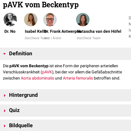
pAVK vom Beckentyp
D
N
I
Dr. No
Isabel Keller
Dr. Frank Antwerpes
Natascha van den Höfel
K
DocCheck Team
Arzt | Ärztin
DocCheck Team
+
Definition
Die
pAVK vom Beckentyp
ist eine Form der peripheren arteriellen
Verschlusskrankheit (
pAVK
), bei der vor allem die Gefäßabschnitte
zwischen
Aorta abdominalis
und
Arteria femoralis
betroffen sind.
Hintergrund
Bei der pAVK vom Beckentyp kommen unterschiedliche Formen von
Quiz
leichten
Stenosen
bis zu kompletten Verschlüssen der Gefäße vor. Zur
Behandlung kommen nach eingehender Diagnostik die
Ballondilatation
(PTA) ggf. mit
Stent
-Implantation und die Bypass-Operation
Bildquelle
(
Bifurkationsprothese
oder - bei einseitigen Problemen - ein
aorto-