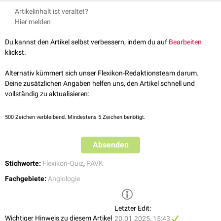
Bildquelle für Flexikon-Quiz: © Designed by
Freepik
femoraler Bypass
) in Betracht.
Artikelinhalt ist veraltet?
Hier melden
Du kannst den Artikel selbst verbessern, indem du auf
Bearbeiten
klickst.
Alternativ kümmert sich unser Flexikon-Redaktionsteam darum.
Deine zusätzlichen Angaben helfen uns, den Artikel schnell und
vollständig zu aktualisieren:
500
Zeichen verbleibend. Mindestens 5 Zeichen benötigt.
Absenden
Stichworte:
Flexikon-Quiz
,
PAVK
Fachgebiete:
Angiologie
Letzter Edit:
Wichtiger Hinweis zu diesem Artikel
20.01.2025, 15:43