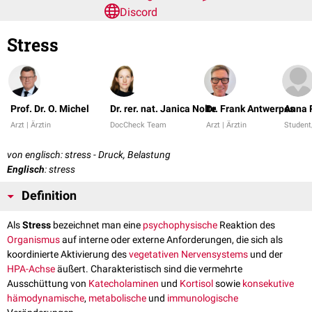
Discord
Stress
Prof. Dr. O. Michel
Dr. rer. nat. Janica Nolte
Dr. Frank Antwerpes
Anna 
Arzt | Ärztin
DocCheck Team
Arzt | Ärztin
Student
von englisch: stress - Druck, Belastung
Englisch
: stress
Definition
Als
Stress
bezeichnet man eine
psychophysische
Reaktion des
Organismus
auf interne oder externe Anforderungen, die sich als
koordinierte Aktivierung des
vegetativen Nervensystems
und der
HPA-Achse
äußert. Charakteristisch sind die vermehrte
Ausschüttung von
Katecholaminen
und
Kortisol
sowie
konsekutive
hämodynamische
,
metabolische
und
immunologische