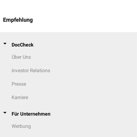
Unterstützung durch Kollegen, Handlungsspielraum oder
[
3
]
ausreichende Erholung).
Empfehlung
DocCheck
Über Uns
Investor Relations
Presse
Karriere
Für Unternehmen
Werbung