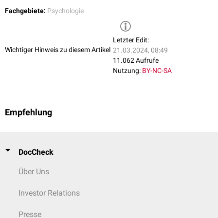
Imbalance among Psychiatrists
Psychother Psychosom.
Fachgebiete:
Psychologie
2010;79(5):326-7. doi: 10.1159/000319531. Epub 2010 Aug 2.
↑
Taylor C, Graham J, Potts HW, Richards MA, Ramirez AJ:
Changes
in mental health of UK hospital consultants since the mid-1990s.
Letzter Edit:
Lancet. 2005 Aug 27-Sep 2;366(9487):742-4.
Wichtiger Hinweis zu diesem Artikel
21.03.2024, 08:49
11.062 Aufrufe
Nutzung:
BY-NC-SA
Empfehlung
DocCheck
Über Uns
Investor Relations
Presse