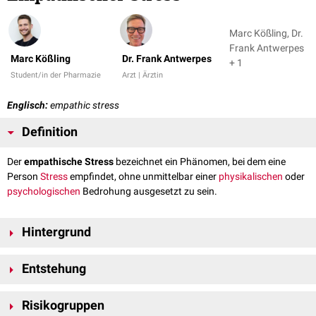
Marc Kößling, Dr.
Frank Antwerpes
Marc Kößling
Dr. Frank Antwerpes
+ 1
Student/in der Pharmazie
Arzt | Ärztin
Englisch:
empathic stress
Definition
Der
empathische Stress
bezeichnet ein Phänomen, bei dem eine
Person
Stress
empfindet, ohne unmittelbar einer
physikalischen
oder
psychologischen
Bedrohung ausgesetzt zu sein.
Hintergrund
Stress wird für gewöhnlich durch psychische oder physische
Entstehung
Gefahrensituationen (
Dysstress
), aber auch positive Ereignisse
(
Eustress
) ausgelöst.
Um das Gegenüber besser verstehen zu können, ahmen Menschen
Empathie
Risikogruppen
bezeichnet die Fähigkeit, sich in andere
Menschen
hinein zu
[
2
]
unbewusst Mimik und Gestik nach.
Das Beobachten einer Emotion löst