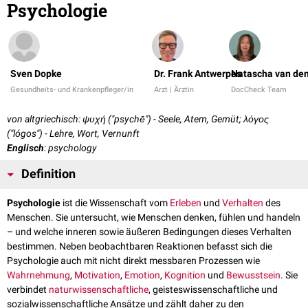
Psychologie
Sven Dopke
Dr. Frank Antwerpes
Natascha van den
Gesundheits- und Krankenpfleger/in
Arzt | Ärztin
DocCheck Team
von altgriechisch: ψυχή ("psychē") - Seele, Atem, Gemüt; λόγος
("lógos") - Lehre, Wort, Vernunft
Englisch
: psychology
Definition
Psychologie
ist die Wissenschaft vom
Erleben
und
Verhalten
des
Menschen. Sie untersucht, wie Menschen denken, fühlen und handeln
– und welche inneren sowie äußeren Bedingungen dieses Verhalten
bestimmen. Neben beobachtbaren Reaktionen befasst sich die
Psychologie auch mit nicht direkt messbaren Prozessen wie
Wahrnehmung
,
Motivation
,
Emotion
,
Kognition
und
Bewusstsein
. Sie
verbindet
naturwissenschaftliche
, geisteswissenschaftliche und
sozialwissenschaftliche Ansätze und zählt daher zu den