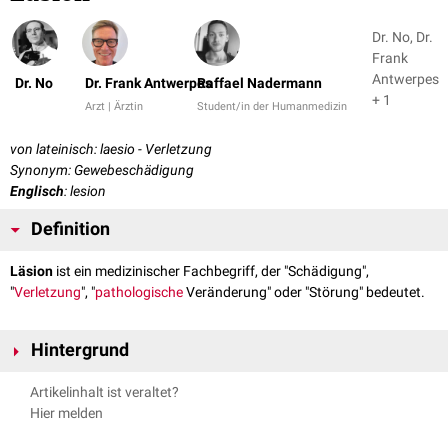
Dr. No, Dr.
Frank
Antwerpes
Dr. No
Dr. Frank Antwerpes
Raffael Nadermann
+ 1
Arzt | Ärztin
Student/in der Humanmedizin
von lateinisch: laesio - Verletzung
Synonym: Gewebeschädigung
Englisch
: lesion
Definition
Läsion
ist ein medizinischer Fachbegriff, der "Schädigung",
"
Verletzung
", "
pathologische
Veränderung" oder "Störung" bedeutet.
Hintergrund
Läsionen können die Folge eines chemischen oder physikalischen
Artikelinhalt ist veraltet?
Traumas
oder einer
Erkrankung
sein. Ist die Funktion eines Körperteils
Hier melden
eingeschränkt, spricht man auch von
Functio laesa
.