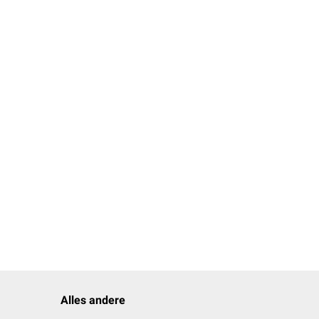
en
. Sie kommen vor
 Klammern,
Nähte
oder
schenschicht, die
ierung.
Alles andere