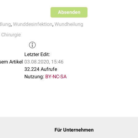
igung durch
enzymhaltige
Präparate oder steril gezüchtete
Mad
eilenden und
chronischen
Wunden zum Einsatz.
Absenden
lung
,
Wunddesinfektion
,
Wundheilung
t bei der primären Wundheilung zum Einsatz und kann durch
 Chirurgie
olgen.
Letzter Edit:
sem Artikel
03.08.2020, 15:46
esentlichen aus einer Auflage mit Kontakt zur Wunde, einer Zwi
32.224 Aufrufe
 der Wunde aufnimmt und einer Abdeckung mit dem Ziel der Fix
Nutzung:
BY-NC-SA
dlung durch
Kompressen
,
Pflaster
oder
Mullbinden
lung durch
Hydrokolloidverbände
, Schaumverbände oder Folien
Für Unternehmen