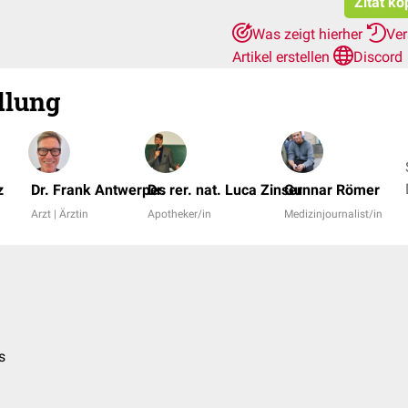
Zitat ko
Was zeigt hierher
Ver
Artikel erstellen
Discord
lung
z
Dr. Frank Antwerpes
Dr. rer. nat. Luca Zinser
Gunnar Römer
Arzt | Ärztin
Apotheker/in
Medizinjournalist/in
s