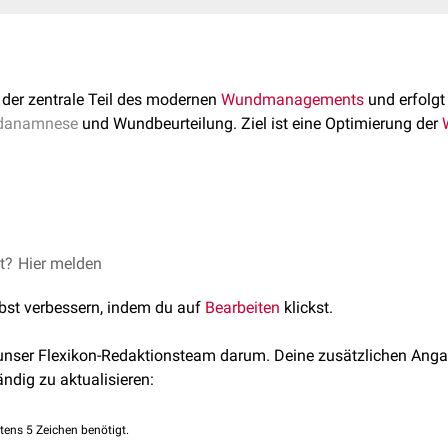
 der zentrale Teil des modernen
Wundmanagements
und erfolgt
danamnese
und Wundbeurteilung. Ziel ist eine Optimierung der
auf unterschiedliche Weise erfolgen. Die gängigsten Verfahren 
dbehandlung stellt die
et?
Hier melden
VAC-Therapie
dar, die vor allem bei tief
nigung zur Entfernung von Verschmutzungen,
Fremdkörpern
od
mmt.
lbst verbessern, indem du auf
Bearbeiten
klickst.
salzlösung
(NaCl 0,9%) oder
Elektrolytlösungen
(
Ringerlösung
).
inigung zur
Desinfektion
, z.B. mit
Wundantiseptika
(z.B.
Octenid
 unser Flexikon-Redaktionsteam darum. Deine zusätzlichen Anga
ten (z.B. PVP-Jod 10% Lösung) oder
silberhaltigen
Präparaten.
ändig zu aktualisieren:
nigung/
Debridement
zum Abtragen von
Gewebe
, das einen nega
osen
,
Fibrinbelag
).
nigung zur Vorbereitung auf ein
Debridement
, meist durch Gele.
tens 5 Zeichen benötigt.