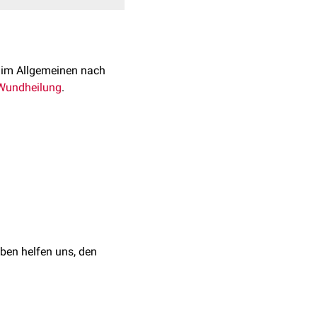
 im Allgemeinen nach
Wundheilung
.
sind:
en und chronischen
er
Krankheitserregern
,
in
,
Polyhexanid
),
ben helfen uns, den
tiven Effekt auf die