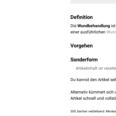
Definition
Die
Wundbehandlung
ist
einer ausführlichen
Wun
Vorgehen
Wundreinigung
Sonderform
Die
Wundreinigung
kann 
Eine Sonderform der Wun
Artikelinhalt ist veralt
Mechanische Wundrei
Wunden zum Einsatz ko
Du kannst den Artikel se
z.B. mit
isotoner
Koch
Antiseptische
Wundre
Alternativ kümmert sich
Povidon-Iod
-Präpara
Artikel schnell und vollst
Chirurgische
Wundrei
Wunde hat (z.B.
Nekr
Autolytische Wundrei
500
Zeichen verbleibend. Mindes