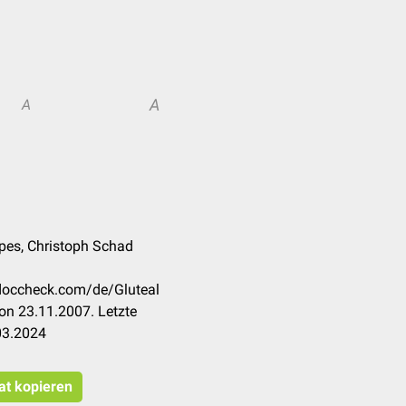
A
A
pes, Christoph Schad
.doccheck.com/de/Gluteal
on 23.11.2007. Letzte
03.2024
tat kopieren