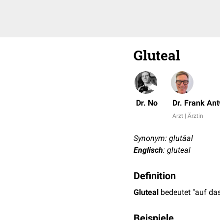
Gluteal
Dr. No
Dr. Frank An
Arzt | Ärztin
Synonym: glutäal
Englisch
: gluteal
Definition
Gluteal
bedeutet "auf da
Beispiele