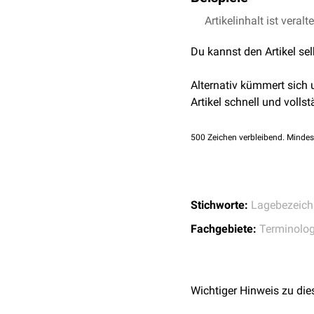
Artikelinhalt ist veralt
Glutealmuskulatur
Sulcus glutealis
Du kannst den Artikel se
Alternativ kümmert sich
Artikel schnell und vollst
500
Zeichen verbleibend. Mindes
Stichworte:
Lagebezeic
Fachgebiete:
Terminolog
Wichtiger Hinweis zu die