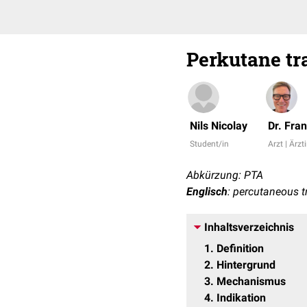
Perkutane tr
Nils Nicolay
Dr. Fra
Student/in
Arzt | Ärzt
Abkürzung: PTA
Englisch
: percutaneous 
Inhaltsverzeichnis
1
Definition
2
Hintergrund
3
Mechanismus
4
Indikation