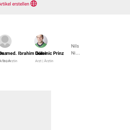
Artikel erstellen
Nils
Nicolay,
aas
Dr. med. Ibrahim Güler
Dominic Prinz
Dr.
k Team
Arzt | Ärztin
Arzt | Ärztin
Frank
Antwerpes
+ 7