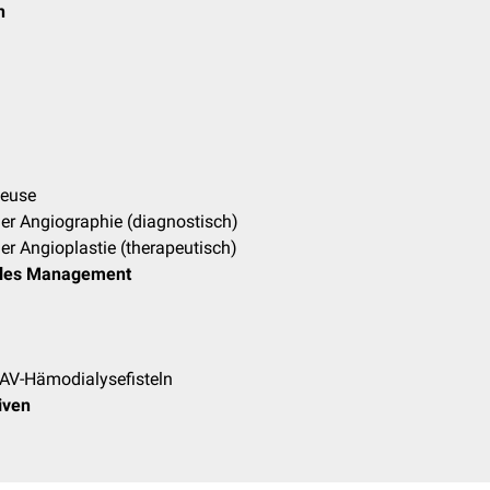
n
leuse
er Angiographie (diagnostisch)
r Angioplastie (therapeutisch)
elles Management
AV-Hämodialysefisteln
iven