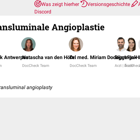
Was zeigt hierher
Versionsgeschichte
Discord
ansluminale Angioplastie
nk Antwerpes
Natascha van den Höfel
Dr. med. Miriam Dodegge
Bijan Fink
Inga H
in
DocCheck Team
DocCheck Team
Arzt | Ärztin
DocChec
transluminal angioplasty